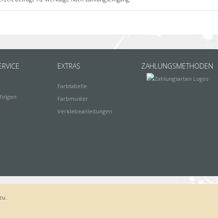
RVICE
EXTRAS
ZAHLUNGSMETHODEN
Farbtabelle
folgen:
Farbmuster
Verklebeanleitungen
zu.
Bestellvorgang
AGB
Widerrufsbelehrung