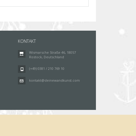
KONTAKT
Wismarsche Straße 46, 18057
Rostock, Deutschland
(+49) 0381 / 210 769 10
kontakt@deinewandkunst.com