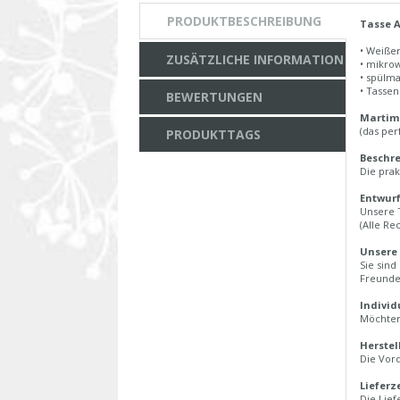
PRODUKTBESCHREIBUNG
Tasse A
• Weiße
ZUSÄTZLICHE INFORMATION
• mikro
• spülm
• Tasse
BEWERTUNGEN
Martime
(das per
PRODUKTTAGS
Beschre
Die prak
Entwurf
Unsere 
(Alle Re
Unsere
Sie sind
Freunde
Individ
Möchten 
Herstel
Die Vord
Lieferz
Die Lief