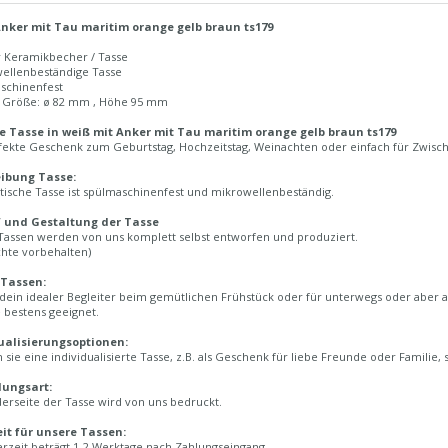
nker mit Tau maritim orange gelb braun ts179
r Keramikbecher / Tasse
wellenbeständige Tasse
aschinenfest
n Größe: ø 82 mm , Höhe 95 mm
 Tasse in weiß mit Anker mit Tau maritim orange gelb braun ts179
fekte Geschenk zum Geburtstag, Hochzeitstag, Weinachten oder einfach für Zwische
ibung Tasse:
tische Tasse ist spülmaschinenfest und mikrowellenbeständig.
 und Gestaltung der Tasse
Tassen werden von uns komplett selbst entworfen und produziert.
chte vorbehalten)
 Tassen:
 dein idealer Begleiter beim gemütlichen Frühstück oder für unterwegs oder aber a
 bestens geeignet.
ualisierungsoptionen:
sie eine individualisierte Tasse, z.B. als Geschenk für liebe Freunde oder Familie,
lungsart:
erseite der Tasse wird von uns bedruckt.
eit für unsere Tassen:
erzeit beträgt 1-2 Werktage nach Zahlungseingang.