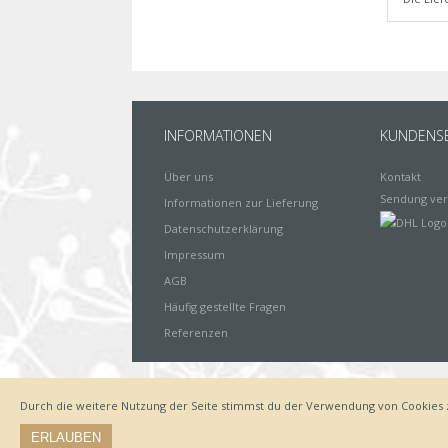
INFORMATIONEN
KUNDENSE
Über uns
Kontakt
Sendung ver
Informationen zur Lieferung
Datenschutzerklärung
Impressum
AGB
Häufig gestellte Fragen
Referenzen
Durch die weitere Nutzung der Seite stimmst du der Verwendung von Cookies 
Impressum
Zahlungsarten
Datenschutz
Lieferung
ERLAUBEN
© by www.deinewandkunst.de