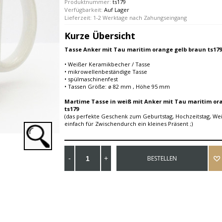
Produktnummer:
ts179
Verfügbarkeit:
Auf Lager
Lieferzeit: 1-2 Werktage nach Zahungseingang
Kurze Übersicht
Tasse Anker mit Tau maritim orange gelb braun ts179
• Weißer Keramikbecher / Tasse
• mikrowellenbeständige Tasse
• spülmaschinenfest
• Tassen Größe: ø 82 mm , Höhe 95 mm
Martime Tasse in weiß mit Anker mit Tau maritim or
ts179
(das perfekte Geschenk zum Geburtstag, Hochzeitstag, We
einfach für Zwischendurch ein kleines Präsent ;)
BESTELLEN