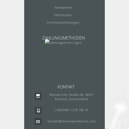
Farbtabelle
Farbmuster
Verklebeanleitungen
ZAHLUNGSMETHODEN
KONTAKT
Wismarsche Straße 46, 18057
Rostock, Deutschland
(+49) 0381 / 210 769 10
kontakt@deinewandkunst.com