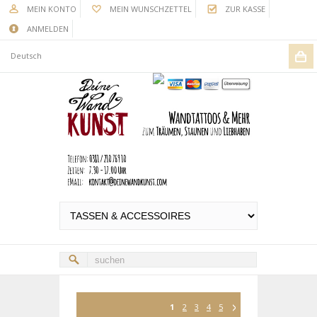
MEIN KONTO
MEIN WUNSCHZETTEL
ZUR KASSE
ANMELDEN
Deutsch
1
2
3
4
5