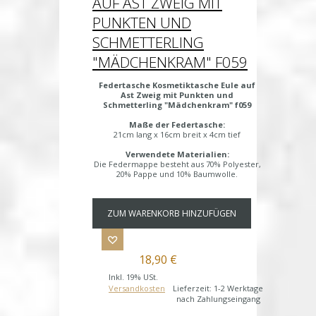
AUF AST ZWEIG MIT
PUNKTEN UND
SCHMETTERLING
"MÄDCHENKRAM" F059
Federtasche Kosmetiktasche Eule auf
Ast Zweig mit Punkten und
Schmetterling "Mädchenkram" f059
Maße der Federtasche:
21cm lang x 16cm breit x 4cm tief
Verwendete Materialien:
Die Federmappe besteht aus 70% Polyester,
20% Pappe und 10% Baumwolle.
ZUM WARENKORB HINZUFÜGEN
18,90 €
Inkl. 19% USt.
Versandkosten
Lieferzeit: 1-2 Werktage
nach Zahlungseingang