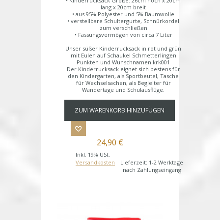
• Kinderrucksack Größe: 26cm hoch x 20cm
lang x 20cm breit
• aus 95% Polyester und 5% Baumwolle
• verstellbare Schultergurte, Schnürkordel
zum verschließen
• Fassungsvermögen von circa 7 Liter
Unser süßer Kinderrucksack in rot und grün
mit Eulen auf Schaukel Schmetterlingen
Punkten und Wunschnamen krk001
Der Kinderrucksack eignet sich bestens für
den Kindergarten, als Sportbeutel, Tasche
für Wechselsachen, als Begleiter für
Wandertage und Schulausflüge.
ZUM WARENKORB HINZUFÜGEN
24,90 €
Inkl. 19% USt.
Versandkosten
Lieferzeit: 1-2 Werktage
nach Zahlungseingang