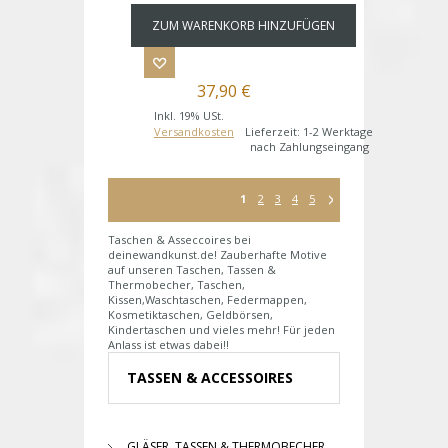
ZUM WARENKORB HINZUFÜGEN
37,90 €
Inkl. 19% USt.
Versandkosten
Lieferzeit: 1-2 Werktage
nach Zahlungseingang
1
2
3
4
5
Taschen & Asseccoires bei
deinewandkunst.de! Zauberhafte Motive
auf unseren Taschen, Tassen &
Thermobecher, Taschen,
Kissen,Waschtaschen, Federmappen,
Kosmetiktaschen, Geldbörsen,
Kindertaschen und vieles mehr! Für jeden
Anlass ist etwas dabei!!
TASSEN & ACCESSOIRES
GLÄSER, TASSEN & THERMOBECHER