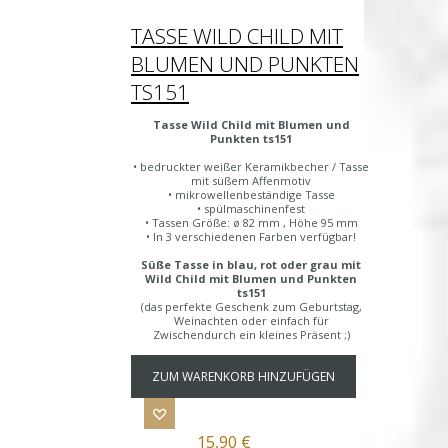
TASSE WILD CHILD MIT
BLUMEN UND PUNKTEN
TS151
Tasse Wild Child mit Blumen und
Punkten ts151
• bedruckter weißer Keramikbecher / Tasse
mit süßem Affenmotiv
• mikrowellenbeständige Tasse
• spülmaschinenfest
• Tassen Größe: ø 82 mm , Höhe 95 mm
• In 3 verschiedenen Farben verfügbar!
Süße Tasse in blau, rot oder grau mit
Wild Child mit Blumen und Punkten
ts151
(das perfekte Geschenk zum Geburtstag,
Weinachten oder einfach für
Zwischendurch ein kleines Präsent ;)
ZUM WARENKORB HINZUFÜGEN
15,90 €