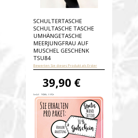
SCHULTERTASCHE
SCHULTASCHE TASCHE
UMHÄNGETASCHE
MEERJUNGFRAU AUF
MUSCHEL GESCHENK
TSU84
Bewerten Sie dieses Produkt als Erster
39,90 €
Inkl. 19% USt.
Versandkosten
Produktnummer:
tsu84-E
Verfügbarkeit:
Auf Lager
Lieferzeit: 1-2 Werktage