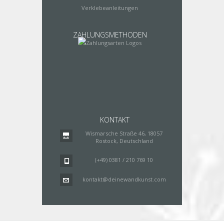
Verklebeanleitungen
ZAHLUNGSMETHODEN
KONTAKT
Wismarsche Straße 46, 18057
Rostock, Deutschland
(+49) 0381 / 210 769 10
kontakt@deinewandkunst.com