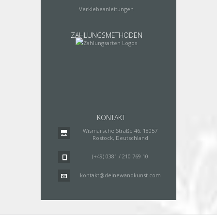
Verklebeanleitungen
ZAHLUNGSMETHODEN
KONTAKT
Wismarsche Straße 46, 18057
Rostock, Deutschland
(+49) 0381 / 210 769 10
kontakt@deinewandkunst.com