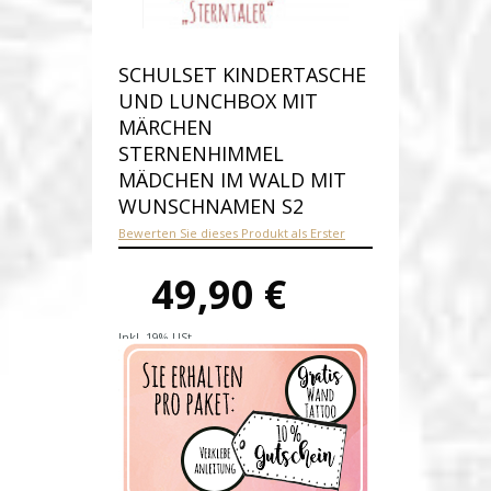
SCHULSET KINDERTASCHE
UND LUNCHBOX MIT
MÄRCHEN
STERNENHIMMEL
MÄDCHEN IM WALD MIT
WUNSCHNAMEN S2
Bewerten Sie dieses Produkt als Erster
49,90 €
Inkl. 19% USt.
Versandkosten
Produktnummer:
S2-E
Verfügbarkeit:
Auf Lager
Lieferzeit: 1-2 Werktage