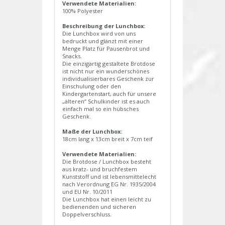
Verwendete Materialien:
100% Polyester
Beschreibung der Lunchbox:
Die Lunchbox wird von uns
bedruckt und glänzt mit einer
Menge Platz für Pausenbrot und
Snacks.
Die einzigartig gestaltete Brotdose
ist nicht nur ein wunderschönes
individualisierbares Geschenk zur
Einschulung oder den
Kindergartenstart, auch für unsere
„älteren“ Schulkinder ist es auch
einfach mal so ein hübsches
Geschenk.
Maße der Lunchbox:
18cm lang x 13cm breit x 7cm teif
Verwendete Materialien:
Die Brotdose / Lunchbox besteht
aus kratz- und bruchfestem
Kunststoff und ist lebensmittelecht
nach Verordnung EG Nr. 1935/2004
und EU Nr. 10/2011
Die Lunchbox hat einen leicht zu
bedienenden und sicheren
Doppelverschluss.