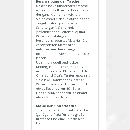
Beschreibung der Tasche:
Unsere neue Kindergartentasche
wurde speziell für die Bedürfnisse
der ganz Kleinen entwickelt.
Sie zeichnet sich aus durch hohen
Tragekomfort (gepolsterter
Schultergurt), Sicherheit
(reflektierende Seitenteile) und
Widerstandsfähigkeit durch
besonders robustes Material. Die
verwendeten Materialien
entsprechen den strengen
Richtlinien für Kleinkinder von 0-3
Jahren.
Über individuell bedruckte
Kindergartentaschen freuen sich
nicht nur unsere Kleinen, auch für
Oma´s und Opa´s, Tanten usw. sind
sie ein willkommenes Geschenk.
Wenn ihr also auf der Suche nach
etwas Besonderem für Eure
Lieben seid, haben wir bestimmt
etwas Schönes dabei.
Maße der Kindertasche:
20cm breit x 19cm breit x 8cm tief
(genügend Platz für eine große
Brotdose und eine Trinkflasche
klein)