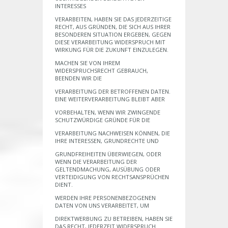
INTERESSES
VERARBEITEN, HABEN SIE DAS JEDERZEITIGE
RECHT, AUS GRÜNDEN, DIE SICH AUS IHRER
BESONDEREN SITUATION ERGEBEN, GEGEN
DIESE VERARBEITUNG WIDERSPRUCH MIT
WIRKUNG FÜR DIE ZUKUNFT EINZULEGEN.
MACHEN SIE VON IHREM
WIDERSPRUCHSRECHT GEBRAUCH,
BEENDEN WIR DIE
VERARBEITUNG DER BETROFFENEN DATEN.
EINE WEITERVERARBEITUNG BLEIBT ABER
VORBEHALTEN, WENN WIR ZWINGENDE
SCHUTZWÜRDIGE GRÜNDE FÜR DIE
VERARBEITUNG NACHWEISEN KÖNNEN, DIE
IHRE INTERESSEN, GRUNDRECHTE UND
GRUNDFREIHEITEN ÜBERWIEGEN, ODER
WENN DIE VERARBEITUNG DER
GELTENDMACHUNG, AUSÜBUNG ODER
VERTEIDIGUNG VON RECHTSANSPRÜCHEN
DIENT.
WERDEN IHRE PERSONENBEZOGENEN
DATEN VON UNS VERARBEITET, UM
DIREKTWERBUNG ZU BETREIBEN, HABEN SIE
DAS RECHT, JEDERZEIT WIDERSPRUCH