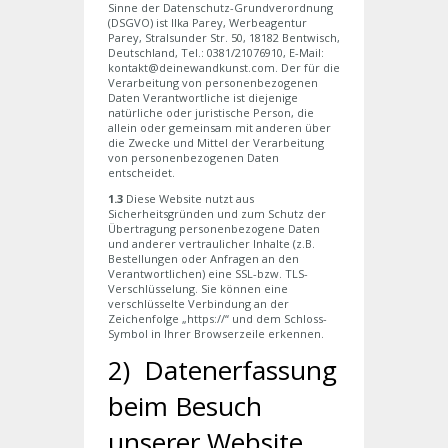
Sinne der Datenschutz-Grundverordnung
(DSGVO) ist Ilka Parey, Werbeagentur
Parey, Stralsunder Str. 50, 18182 Bentwisch,
Deutschland, Tel.: 0381/21076910, E-Mail:
kontakt@deinewandkunst.com. Der für die
Verarbeitung von personenbezogenen
Daten Verantwortliche ist diejenige
natürliche oder juristische Person, die
allein oder gemeinsam mit anderen über
die Zwecke und Mittel der Verarbeitung
von personenbezogenen Daten
entscheidet.
1.3
Diese Website nutzt aus
Sicherheitsgründen und zum Schutz der
Übertragung personenbezogene Daten
und anderer vertraulicher Inhalte (z.B.
Bestellungen oder Anfragen an den
Verantwortlichen) eine SSL-bzw. TLS-
Verschlüsselung. Sie können eine
verschlüsselte Verbindung an der
Zeichenfolge „https://“ und dem Schloss-
Symbol in Ihrer Browserzeile erkennen.
2) Datenerfassung
beim Besuch
unserer Website