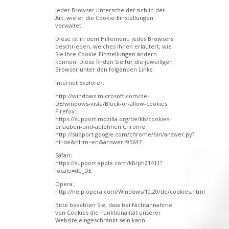
Jeder Browser unterscheidet sich in der
Art, wie er die Cookie-Einstellungen
verwaltet.
Diese ist in dem Hilfemenü jedes Browsers
beschrieben, welches Ihnen erläutert, wie
Sie Ihre Cookie-Einstellungen ändern
können. Diese finden Sie für die jeweiligen
Browser unter den folgenden Links:
Internet Explorer:
http://windows.microsoft.com/de-
DE/windows-vista/Block-or-allow-cookies
Firefox:
https://support.mozilla.org/de/kb/cookies-
erlauben-und-ablehnen Chrome:
http://support.google.com/chrome/bin/answer.py?
hl=de&hlrm=en&answer=95647
Safari:
https://support.apple.com/kb/ph21411?
locale=de_DE
Opera:
http://help.opera.com/Windows/10.20/de/cookies.html
Bitte beachten Sie, dass bei Nichtannahme
von Cookies die Funktionalität unserer
Website eingeschränkt sein kann.