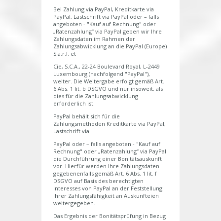
Bei Zahlung via PayPal, Kreditkarte via
PayPal, Lastschrift via PayPal oder – falls
angeboten - "Kauf auf Rechnung" oder
„Ratenzahlung“ via PayPal geben wir Ihre
Zahlungsdaten im Rahmen der
Zahlungsabwicklung an die PayPal (Europe)
S.a.r.l. et
Cie, S.C.A., 22-24 Boulevard Royal, L-2449
Luxembourg (nachfolgend "PayPal"),
weiter. Die Weitergabe erfolgt gemäß Art.
6 Abs. 1 lit. b DSGVO und nur insoweit, als
dies für die Zahlungsabwicklung
erforderlich ist.
PayPal behält sich für die
Zahlungsmethoden Kreditkarte via PayPal,
Lastschrift via
PayPal oder – falls angeboten - "Kauf auf
Rechnung" oder „Ratenzahlung“ via PayPal
die Durchführung einer Bonitätsauskunft
vor. Hierfür werden Ihre Zahlungsdaten
gegebenenfalls gemäß Art. 6 Abs. 1 lit. f
DSGVO auf Basis des berechtigten
Interesses von PayPal an der Feststellung
Ihrer Zahlungsfähigkeit an Auskunfteien
weitergegeben.
Das Ergebnis der Bonitätsprüfung in Bezug