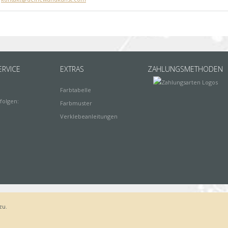
RVICE
EXTRAS
ZAHLUNGSMETHODEN
Farbtabelle
folgen:
Farbmuster
Verklebeanleitungen
zu.
Bestellvorgang
AGB
Widerrufsbelehrung