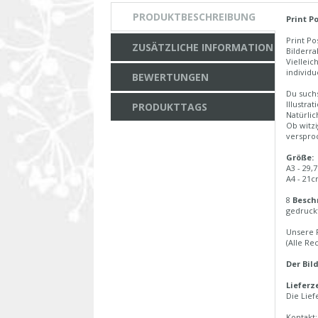
PRODUKTBESCHREIBUNG
Print P
Print P
ZUSÄTZLICHE INFORMATION
Bilderr
Vielleic
individue
BEWERTUNGEN
Du suchs
Illustra
PRODUKTTAGS
Natürli
Ob witzi
verspro
Größe:
A3 - 29,
A4 - 21c
8
Beschr
gedruckt
Unsere 
(Alle Re
Der Bil
Lieferze
Die Lief
Kontakt