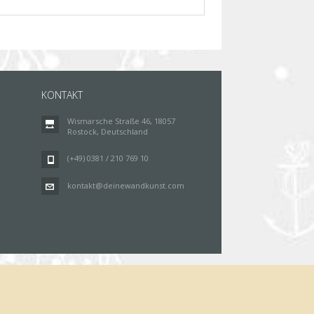
KONTAKT
Wismarsche Straße 46, 18057
Rostock, Deutschland
(+49) 0381 / 210 769 10
kontakt@deinewandkunst.com