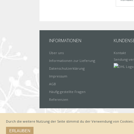
INFORMATIONEN
KUNDENSE
Über uns
Kontakt
Sendung ver
Informationen zur Lieferung
Datenschutzerklärung
Impressum
AGB
Häufig gestellte Fragen
Referenzen
Durch die weitere Nutzung der Seite stimmst du der Verwendung von Cookies 
Impressum
Zahlungsarten
Datenschutz
Lieferung
ERLAUBEN
© by www.deinewandkunst.de