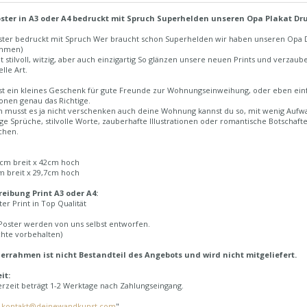
oster in A3 oder A4 bedruckt mit Spruch Superhelden unseren Opa Plakat Dru
oster bedruckt mit Spruch Wer braucht schon Superhelden wir haben unseren Opa D
ahmen)
ht stilvoll, witzig, aber auch einzigartig So glänzen unsere neuen Prints und verz
lle Art.
t ein kleines Geschenk für gute Freunde zur Wohnungseinweihung, oder eben einfa
tionen genau das Richtige.
ch musst es ja nicht verschenken auch deine Wohnung kannst du so, mit wenig Aufw
ge Sprüche, stilvolle Worte, zauberhafte Illustrationen oder romantische Botschafte
chen.
7cm breit x 42cm hoch
m breit x 29,7cm hoch
eibung Print A3 oder A4:
er Print in Top Qualität
Poster werden von uns selbst entworfen.
chte vorbehalten)
derrahmen ist nicht Bestandteil des Angebots und wird nicht mitgeliefert.
it:
erzeit beträgt 1-2 Werktage nach Zahlungseingang.
:
kontakt@deinewandkunst.com
"