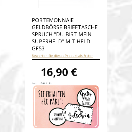
PORTEMONNAIE
GELDBÖRSE BRIEFTASCHE
SPRUCH "DU BIST MEIN
SUPERHELD" MIT HELD
GF53
Bewerten Sie dieses Produkt als Erster
16,90 €
Inkl. 19% USt.
Versandkosten
Produktnummer:
gf53-C
Verfügbarkeit:
Ausverkauft
Lieferzeit: 1-2 Werktage