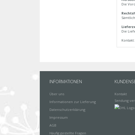
Die Vor
Rechtsh
Sämtlich
Lieferz
Die Lief
Kontakt
INFORMATIONEN
KUNDENSE
Über uns
Kontakt
Sendung ver
Informationen zur Lieferung
Datenschutzerklärung
Impressum
AGB
Häufig gestellte Fragen