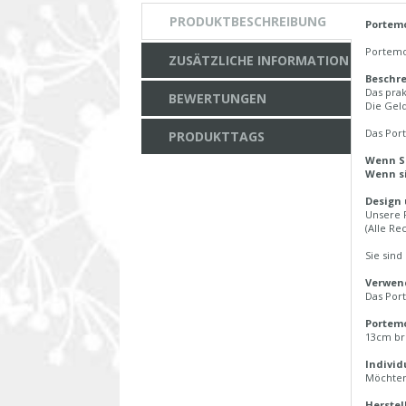
PRODUKTBESCHREIBUNG
Portemo
Portemo
ZUSÄTZLICHE INFORMATION
Beschr
Das prak
BEWERTUNGEN
Die Geld
Das Port
PRODUKTTAGS
Wenn Si
Wenn si
Design
Unsere 
(Alle Re
Sie sind
Verwend
Das Por
Portem
13cm br
Individ
Möchten 
Herstel