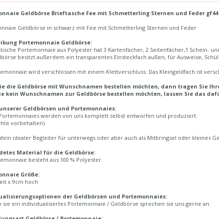
nnaie Geldbörse Brieftasche Fee mit Schmetterling Sternen und Feder gf44
nnaie Geldbörse in schwarz mit Fee mit Schmetterling Sternen und Feder
eibung Portemonnaie Geldbörse:
tische Portemonnaie aus Polyester hat 3 Kartenfächer, 2 Seitenfächer,1 Schein- un
börse besitzt außerdem ein transparentes Einsteckfach außen, für Ausweise, Schül
emonnaie wird verschlossen mit einem Klettverschluss. Das Kleingeldfach ist versc
e die Geldbörse mit Wunschnamen bestellen möchten, dann tragen Sie Ihr
e kein Wunschnamen zur Geldbörse bestellen möchten, lassen Sie das dafü
 unserer Geldbörsen und Portemonnaies:
Portemonnaies werden von uns komplett selbst entworfen und produziert.
chte vorbehalten)
 dein idealer Begleiter für unterwegs oder aber auch als Mitbringsel oder kleines 
etes Material für die Geldbörse:
temonnaie besteht aus 100 % Polyester.
onnaie Größe:
eit x 9cm hoch
ualisierungsoptionen der Geldbörsen und Portemonnaies:
sie ein individualisiertes Portemonnaie / Geldbörse sprechen sie uns gerne an.
lungsart Geldbörse / Portemonnaie: