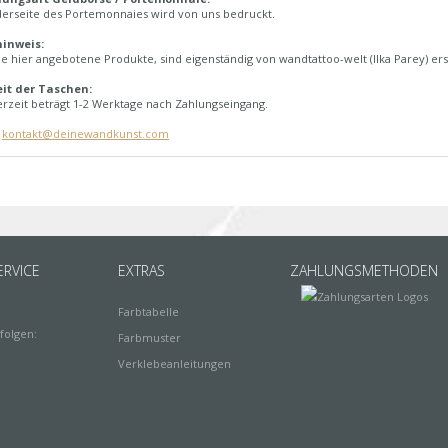
derseite des Portemonnaies wird von uns bedruckt.
inweis:
e hier angebotene Produkte, sind eigenständig von wandtattoo-welt (Ilka Parey) ers
eit der Taschen:
erzeit beträgt 1-2 Werktage nach Zahlungseingang.
:
kontakt@deinewandkunst.com
RVICE
EXTRAS
ZAHLUNGSMETHODEN
Farbtabelle
folgen:
Farbmuster
Verklebeanleitungen