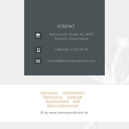
KONTAKT
Wismarsche Straße 46, 18057
Rostock, Deutschland
(+49) 0381 / 210 769 10
kontakt@deinewandkunst.com
Impressum
Zahlungsarten
Datenschutz
Lieferung
Bestellvorgang
AGB
Widerrufsbelehrung
© by www.deinewandkunst.de