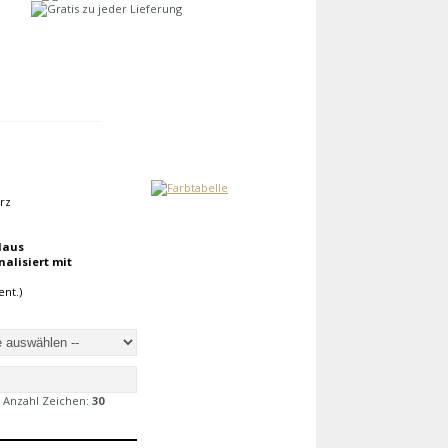
arz
laus
alisiert mit
nt.)
 Anzahl Zeichen:
30