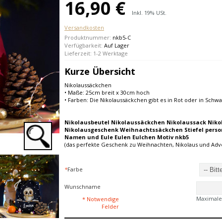
16,90 €
Inkl. 19% USt.
Versandkosten
Produktnummer:
nkb5-C
Verfügbarkeit:
Auf Lager
Lieferzeit: 1-2 Werktage
Kurze Übersicht
Nikolaussäckchen
• Maße: 25cm breit x 30cm hoch
• Farben: Die Nikolaussäckchen gibt es in Rot oder in Schw
Nikolausbeutel Nikolaussäckchen Nikolaussack Niko
Nikolausgeschenk Weihnachtssäckchen Stiefel person
Namen und Eule Eulen Eulchen Motiv nkb5
(das perfekte Geschenk zu Weihnachten, Nikolaus und Adve
*
Farbe
Wunschname
Maximale
* Notwendige
Felder