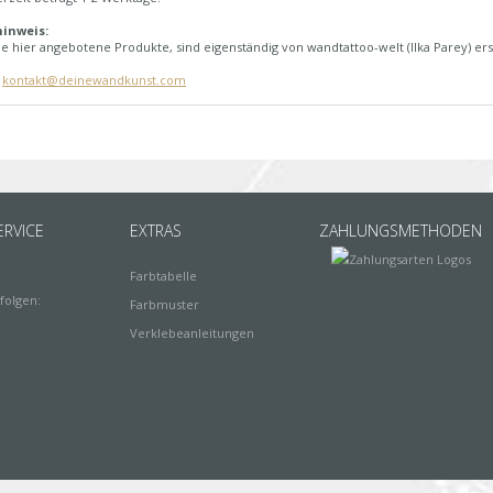
inweis:
e hier angebotene Produkte, sind eigenständig von wandtattoo-welt (Ilka Parey) ers
:
kontakt@deinewandkunst.com
RVICE
EXTRAS
ZAHLUNGSMETHODEN
Farbtabelle
folgen:
Farbmuster
Verklebeanleitungen