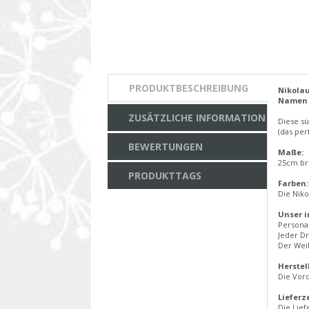
PRODUKTBESCHREIBUNG
Nikolau
Namen 
ZUSÄTZLICHE INFORMATION
Diese s
(das pe
BEWERTUNGEN
Maße:
25cm br
PRODUKTTAGS
Farben:
Die Niko
Unser i
Personal
Jeder Dr
Der Weih
Herstel
Die Vord
Lieferz
Die Lief