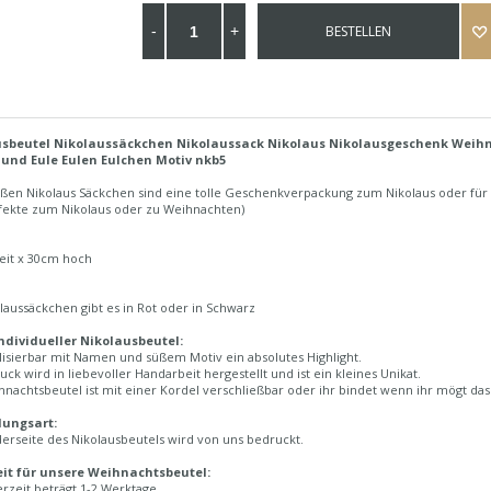
BESTELLEN
sbeutel Nikolaussäckchen Nikolaussack Nikolaus Nikolausgeschenk Weihna
und Eule Eulen Eulchen Motiv nkb5
üßen Nikolaus Säckchen sind eine tolle Geschenkverpackung zum Nikolaus oder für
rfekte zum Nikolaus oder zu Weihnachten)
eit x 30cm hoch
laussäckchen gibt es in Rot oder in Schwarz
ndividueller Nikolausbeutel:
isierbar mit Namen und süßem Motiv ein absolutes Highlight.
uck wird in liebevoller Handarbeit hergestellt und ist ein kleines Unikat.
nachtsbeutel ist mit einer Kordel verschließbar oder ihr bindet wenn ihr mögt das
lungsart:
erseite des Nikolausbeutels wird von uns bedruckt.
eit für unsere Weihnachtsbeutel:
erzeit beträgt 1-2 Werktage.