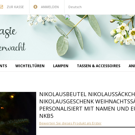
ZUR KASSE
ANMELDEN
Deutsch
INTS
WICHTELTÜREN
LAMPEN
TASSEN & ACCESSOIRES
AN
NIKOLAUSBEUTEL NIKOLAUSSÄCKCH
NIKOLAUSGESCHENK WEIHNACHTSSÄ
PERSONALISIERT MIT NAMEN UND E
NKB5
Bewerten Sie dieses Produkt als Erster