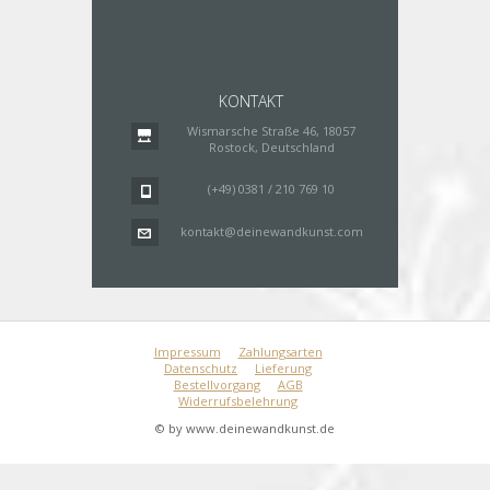
KONTAKT
Wismarsche Straße 46, 18057
Rostock, Deutschland
(+49) 0381 / 210 769 10
kontakt@deinewandkunst.com
Impressum
Zahlungsarten
Datenschutz
Lieferung
Bestellvorgang
AGB
Widerrufsbelehrung
© by www.deinewandkunst.de