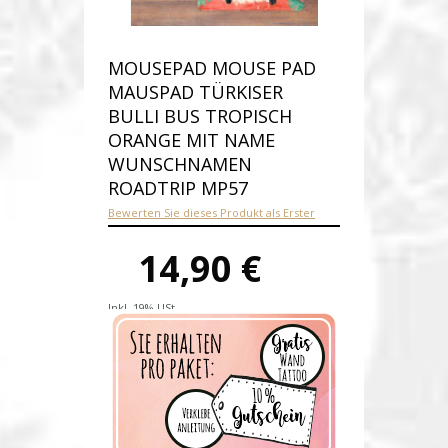
MOUSEPAD MOUSE PAD
MAUSPAD TÜRKISER
BULLI BUS TROPISCH
ORANGE MIT NAME
WUNSCHNAMEN
ROADTRIP MP57
Bewerten Sie dieses Produkt als Erster
14,90 €
Inkl. 19% USt.
Versandkosten
Produktnummer:
mp57-C
Verfügbarkeit:
Auf Lager
Lieferzeit: 1-2 Werktage