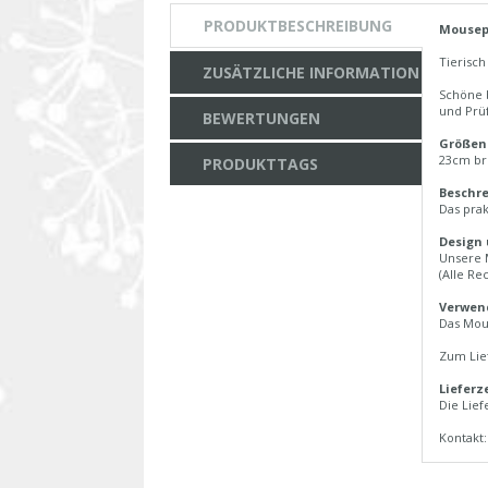
PRODUKTBESCHREIBUNG
Mousep
Tierisc
ZUSÄTZLICHE INFORMATION
Schöne b
und Prü
BEWERTUNGEN
Größen
23cm br
PRODUKTTAGS
Beschr
Das pra
Design
Unsere 
(Alle Re
Verwen
Das Mou
Zum Lie
Lieferze
Die Lief
Kontakt