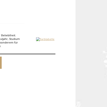
 Beliebtheit.
huljahr, Studium
esonderem für
.