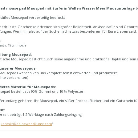
ad mouse pad Mauspad mit Surferin Wellen Wasser Meer Mausunterlage be
h süßes Mousepad vorderseitig bedruckt
edruckte Geschenke erfreuen sich großer Beliebtheit. Anlässe dafür sind Geburtst
fungen. Wenn ihr also auf der Suche nach etwas besonderem für Eure Lieben seid,
:
eit x 19cm hoch
eibung Mousepad:
ktische Mousepad besticht durch seine angenehme und praktische Haptik und sein
 unserer Mousepads
Mousepads werden von uns komplett selbst entworfen und produziert.
chte vorbehalten)
detes Material für Mousepads:
sepad besteht aus 90% Gummi und 10 % Polyester.
ferumfang gehören: Ihr Mousepad, ein süßer Probeaufkleber und ein Gutschein für
it:
erzeit beträgt 1-2 Werktage nach Zahlungseingang.
:
kontakt@deinewandkunst.com
"