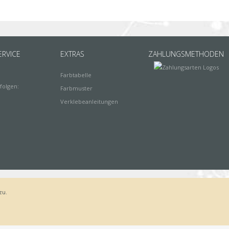
RVICE
EXTRAS
ZAHLUNGSMETHODEN
Farbtabelle
folgen:
Farbmuster
Verklebeanleitungen
zu.
Bestellvorgang
AGB
Widerrufsbelehrung