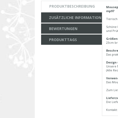
PRODUKTBESCHREIBUNG
Mousep
mp97
ZUSÄTZLICHE INFORMATION
Tierisc
Schöne b
BEWERTUNGEN
und Prü
Größen
PRODUKTTAGS
23cm br
Beschr
Das pra
Design
Unsere 
(Alle Re
Verwen
Das Mou
Zum Lie
Lieferze
Die Lief
Kontakt