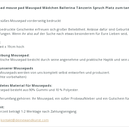
ad mouse pad Mauspad Mädchen Ballerina Tänzerin Spruch Platz zum ta
h süßes Mousepad vorderseitig bedruckt
edruckte Geschenke erfreuen sich großer Beliebtheit. Anlässe dafür sind Geburtst
fungen. Wenn ihr also auf der Suche nach etwas besonderem für Eure Lieben seid,
:
eit x 19cm hoch
eibung Mousepad:
ktische Mousepad besticht durch seine angenehme und praktische Haptik und sein
 unserer Mousepads
Mousepads werden von uns komplett selbst entworfen und produziert.
chte vorbehalten)
detes Material für Mousepads:
sepad besteht aus 90% Gummi und 10 % Polyester.
ferumfang gehören: Ihr Mousepad, ein süßer Probeaufkleber und ein Gutschein für
it:
erzeit beträgt 1-2 Werktage nach Zahlungseingang.
:
kontakt@deinewandkunst.com