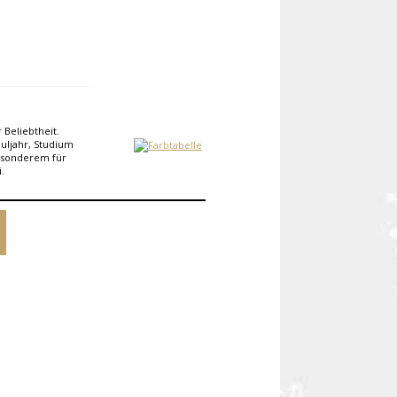
 Beliebtheit.
huljahr, Studium
esonderem für
.