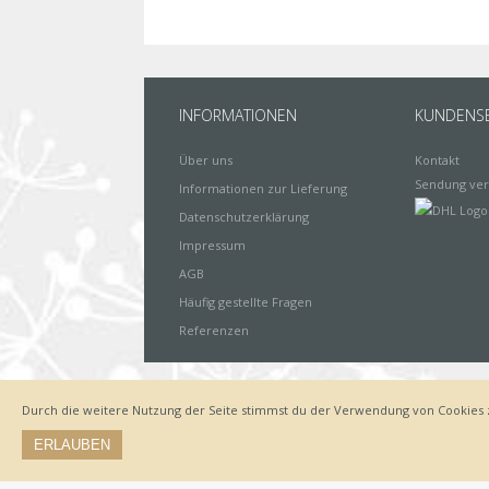
INFORMATIONEN
KUNDENSE
Über uns
Kontakt
Sendung ver
Informationen zur Lieferung
Datenschutzerklärung
Impressum
AGB
Häufig gestellte Fragen
Referenzen
Durch die weitere Nutzung der Seite stimmst du der Verwendung von Cookies 
Impressum
Zahlungsarten
Datenschutz
Lieferung
ERLAUBEN
© by www.deinewandkunst.de