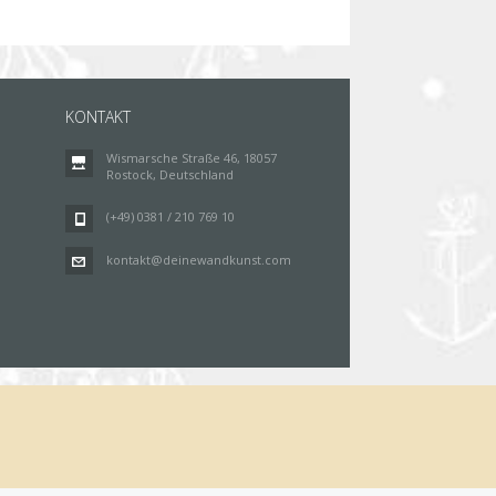
KONTAKT
Wismarsche Straße 46, 18057
Rostock, Deutschland
(+49) 0381 / 210 769 10
kontakt@deinewandkunst.com