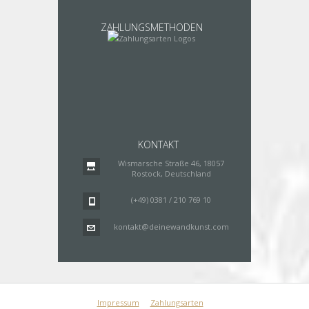
ZAHLUNGSMETHODEN
KONTAKT
Wismarsche Straße 46, 18057
Rostock, Deutschland
(+49) 0381 / 210 769 10
kontakt@deinewandkunst.com
Impressum
Zahlungsarten