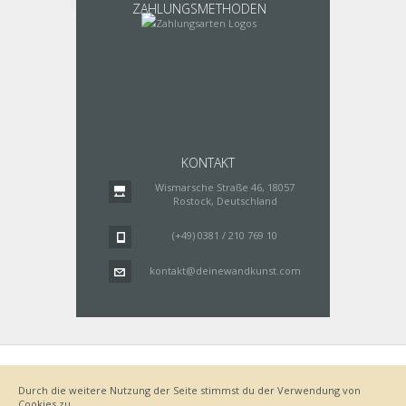
ZAHLUNGSMETHODEN
KONTAKT
Wismarsche Straße 46, 18057
Rostock, Deutschland
(+49) 0381 / 210 769 10
kontakt@deinewandkunst.com
Impressum
Zahlungsarten
Datenschutz
Lieferung
Durch die weitere Nutzung der Seite stimmst du der Verwendung von
Bestellvorgang
AGB
Cookies zu.