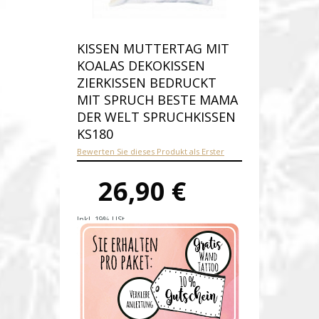
KISSEN MUTTERTAG MIT
KOALAS DEKOKISSEN
ZIERKISSEN BEDRUCKT
MIT SPRUCH BESTE MAMA
DER WELT SPRUCHKISSEN
KS180
Bewerten Sie dieses Produkt als Erster
26,90 €
Inkl. 19% USt.
Versandkosten
Produktnummer:
ks180-E
Verfügbarkeit:
Auf Lager
Lieferzeit: 1-2 Werktage