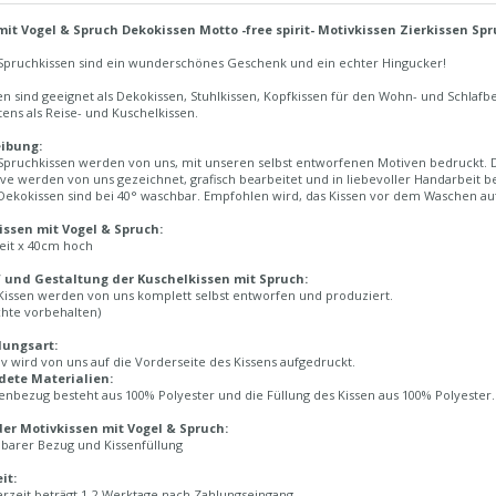
mit Vogel & Spruch Dekokissen Motto -free spirit- Motivkissen Zierkissen Spr
Spruchkissen sind ein wunderschönes Geschenk und ein echter Hingucker!
en sind geeignet als Dekokissen, Stuhlkissen, Kopfkissen für den Wohn- und Schlaf
tens als Reise- und Kuschelkissen.
ibung:
pruchkissen werden von uns, mit unseren selbst entworfenen Motiven bedruckt. Die
ve werden von uns gezeichnet, grafisch bearbeitet und in liebevoller Handarbeit b
ekokissen sind bei 40° waschbar. Empfohlen wird, das Kissen vor dem Waschen auf
ssen mit Vogel & Spruch:
eit x 40cm hoch
 und Gestaltung der Kuschelkissen mit Spruch:
Kissen werden von uns komplett selbst entworfen und produziert.
chte vorbehalten)
lungsart:
v wird von uns auf die Vorderseite des Kissens aufgedruckt.
ete Materialien:
enbezug besteht aus 100% Polyester und die Füllung des Kissen aus 100% Polyester.
der Motivkissen mit Vogel & Spruch:
arer Bezug und Kissenfüllung
it:
erzeit beträgt 1-2 Werktage nach Zahlungseingang.