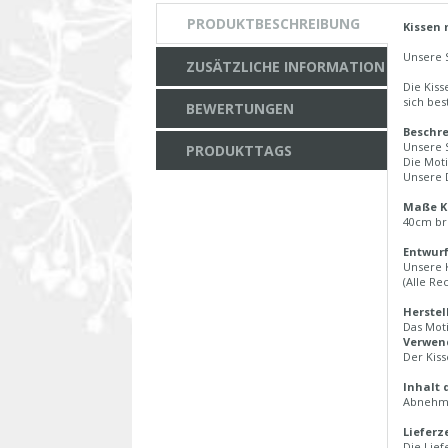
PRODUKTBESCHREIBUNG
Kissen 
Unsere 
ZUSÄTZLICHE INFORMATION
Die Kiss
sich bes
BEWERTUNGEN
Beschre
Unsere S
PRODUKTTAGS
Die Moti
Unsere D
Maße Ki
40cm br
Entwurf
Unsere 
(Alle Re
Herstel
Das Moti
Verwend
Der Kiss
Inhalt 
Abnehmb
Lieferze
Die Lief