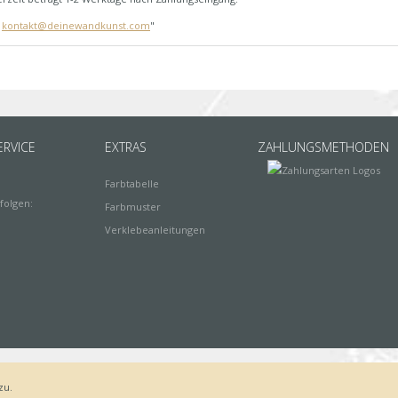
:
kontakt@deinewandkunst.com
"
RVICE
EXTRAS
ZAHLUNGSMETHODEN
Farbtabelle
folgen:
Farbmuster
Verklebeanleitungen
zu.