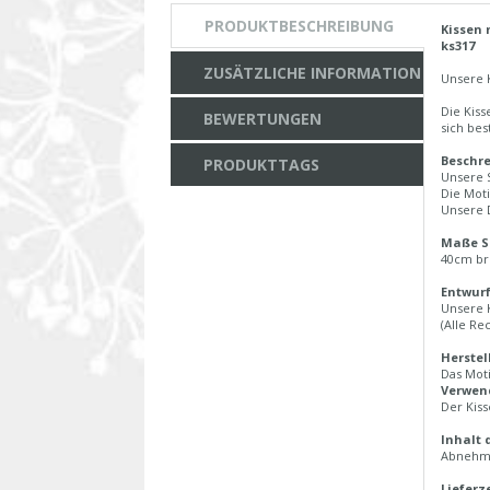
PRODUKTBESCHREIBUNG
Kissen 
ks317
ZUSÄTZLICHE INFORMATION
Unsere 
Die Kiss
BEWERTUNGEN
sich bes
Beschre
PRODUKTTAGS
Unsere S
Die Moti
Unsere D
Maße S
40cm br
Entwurf
Unsere 
(Alle Re
Herstel
Das Moti
Verwend
Der Kiss
Inhalt 
Abnehmb
Lieferze