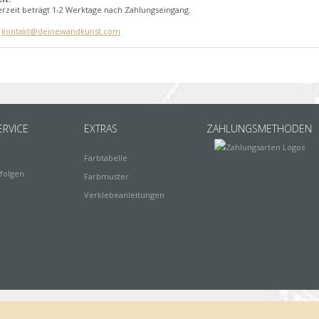
erzeit beträgt 1-2 Werktage nach Zahlungseingang.
:
kontakt@deinewandkunst.com
RVICE
EXTRAS
ZAHLUNGSMETHODEN
Farbtabelle
folgen:
Farbmuster
Verklebeanleitungen