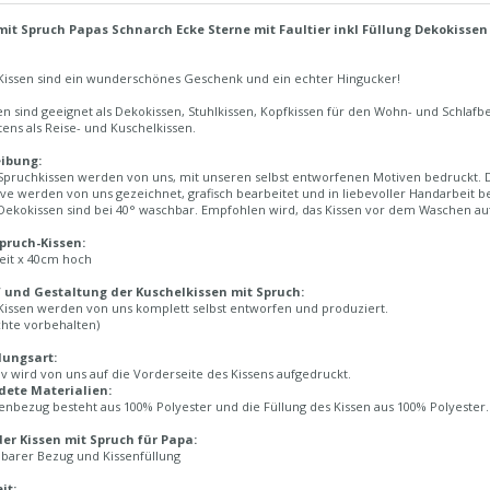
mit Spruch Papas Schnarch Ecke Sterne mit Faultier inkl Füllung Dekokissen
Kissen sind ein wunderschönes Geschenk und ein echter Hingucker!
en sind geeignet als Dekokissen, Stuhlkissen, Kopfkissen für den Wohn- und Schlaf
tens als Reise- und Kuschelkissen.
ibung:
pruchkissen werden von uns, mit unseren selbst entworfenen Motiven bedruckt. Die
ve werden von uns gezeichnet, grafisch bearbeitet und in liebevoller Handarbeit b
ekokissen sind bei 40° waschbar. Empfohlen wird, das Kissen vor dem Waschen auf
pruch-Kissen:
eit x 40cm hoch
 und Gestaltung der Kuschelkissen mit Spruch:
Kissen werden von uns komplett selbst entworfen und produziert.
chte vorbehalten)
lungsart:
v wird von uns auf die Vorderseite des Kissens aufgedruckt.
ete Materialien:
enbezug besteht aus 100% Polyester und die Füllung des Kissen aus 100% Polyester.
der Kissen mit Spruch für Papa:
arer Bezug und Kissenfüllung
it: