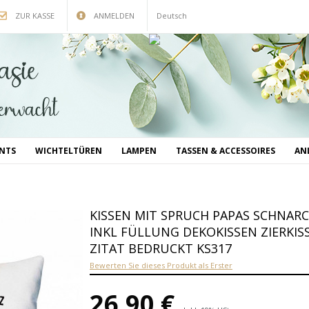
ZUR KASSE
ANMELDEN
Deutsch
INTS
WICHTELTÜREN
LAMPEN
TASSEN & ACCESSOIRES
AN
KISSEN MIT SPRUCH PAPAS SCHNARC
INKL FÜLLUNG DEKOKISSEN ZIERKI
ZITAT BEDRUCKT KS317
Bewerten Sie dieses Produkt als Erster
26,90 €