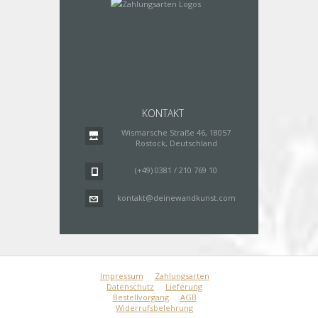
KONTAKT
Wismarsche Straße 46, 18057
Rostock, Deutschland
(+49) 0381 / 210 769 10
kontakt@deinewandkunst.com
Impressum
Zahlungsarten
Datenschutz
Lieferung
Bestellvorgang
AGB
Widerrufsbelehrung