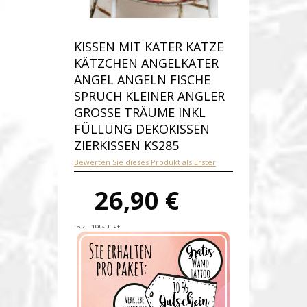
KISSEN MIT KATER KATZE
KÄTZCHEN ANGELKATER
ANGEL ANGELN FISCHE
SPRUCH KLEINER ANGLER
GROSSE TRÄUME INKL F
ÜLLUNG DEKOKISSEN Z
IERKISSEN KS285
Bewerten Sie dieses Produkt als Erster
26,90 €
Inkl. 19% USt.
Versandkosten
Produktnummer:
ks285-E
Verfügbarkeit:
Auf Lager
Lieferzeit: 1-2 Werktage