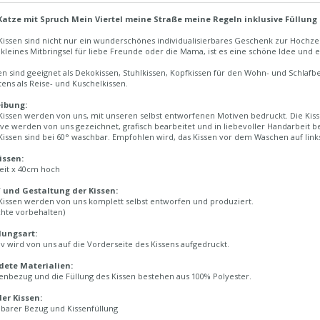
Katze mit Spruch Mein Viertel meine Straße meine Regeln inklusive Füllung 
Kissen sind nicht nur ein wunderschönes individualisierbares Geschenk zur Hoch
 kleines Mitbringsel für liebe Freunde oder die Mama, ist es eine schöne Idee un
en sind geeignet als Dekokissen, Stuhlkissen, Kopfkissen für den Wohn- und Schlaf
tens als Reise- und Kuschelkissen.
ibung:
issen werden von uns, mit unseren selbst entworfenen Motiven bedruckt. Die Kisse
ve werden von uns gezeichnet, grafisch bearbeitet und in liebevoller Handarbeit b
issen sind bei 60° waschbar. Empfohlen wird, das Kissen vor dem Waschen auf link
issen:
eit x 40cm hoch
 und Gestaltung der Kissen:
Kissen werden von uns komplett selbst entworfen und produziert.
chte vorbehalten)
lungsart:
v wird von uns auf die Vorderseite des Kissens aufgedruckt.
ete Materialien:
enbezug und die Füllung des Kissen bestehen aus 100% Polyester.
der Kissen:
arer Bezug und Kissenfüllung