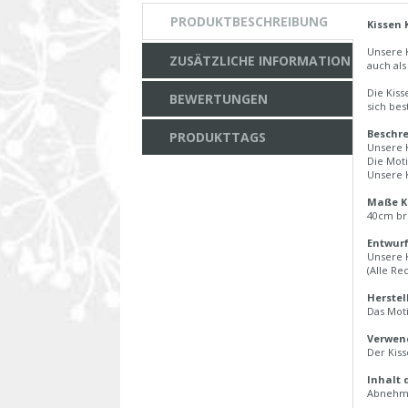
PRODUKTBESCHREIBUNG
Kissen 
Unsere 
ZUSÄTZLICHE INFORMATION
auch als
Die Kiss
BEWERTUNGEN
sich bes
Beschre
PRODUKTTAGS
Unsere K
Die Moti
Unsere K
Maße K
40cm br
Entwurf
Unsere 
(Alle Re
Herstel
Das Moti
Verwend
Der Kiss
Inhalt 
Abnehmb