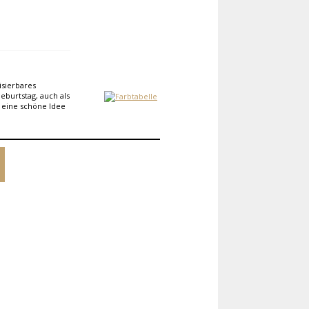
isierbares
burtstag, auch als
s eine schöne Idee