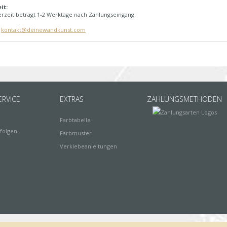
it:
erzeit beträgt 1-2 Werktage nach Zahlungseingang.
:
kontakt@deinewandkunst.com
RVICE
EXTRAS
ZAHLUNGSMETHODEN
Farbtabelle
folgen:
Farbmuster
Verklebeanleitungen