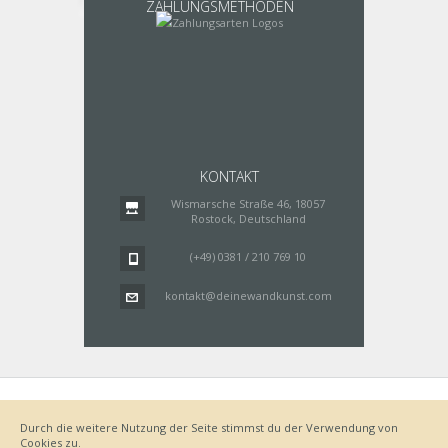
ZAHLUNGSMETHODEN
KONTAKT
Wismarsche Straße 46, 18057
Rostock, Deutschland
(+49) 0381 / 210 769 10
kontakt@deinewandkunst.com
Impressum
Zahlungsarten
Datenschutz
Lieferung
Durch die weitere Nutzung der Seite stimmst du der Verwendung von
Bestellvorgang
AGB
Cookies zu.