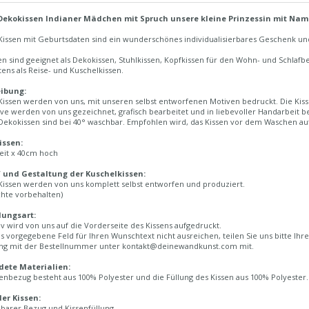
Dekokissen Indianer Mädchen mit Spruch unsere kleine Prinzessin mit Name
Kissen mit Geburtsdaten sind ein wunderschönes individualisierbares Geschenk un
en sind geeignet als Dekokissen, Stuhlkissen, Kopfkissen für den Wohn- und Schlaf
tens als Reise- und Kuschelkissen.
ibung:
issen werden von uns, mit unseren selbst entworfenen Motiven bedruckt. Die Kisse
ve werden von uns gezeichnet, grafisch bearbeitet und in liebevoller Handarbeit b
ekokissen sind bei 40° waschbar. Empfohlen wird, das Kissen vor dem Waschen auf
issen:
eit x 40cm hoch
 und Gestaltung der Kuschelkissen:
Kissen werden von uns komplett selbst entworfen und produziert.
chte vorbehalten)
lungsart:
v wird von uns auf die Vorderseite des Kissens aufgedruckt.
as vorgegebene Feld für Ihren Wunschtext nicht ausreichen, teilen Sie uns bitte 
ung mit der Bestellnummer unter kontakt@deinewandkunst.com mit.
ete Materialien:
enbezug besteht aus 100% Polyester und die Füllung des Kissen aus 100% Polyester.
der Kissen:
arer Bezug und Kissenfüllung