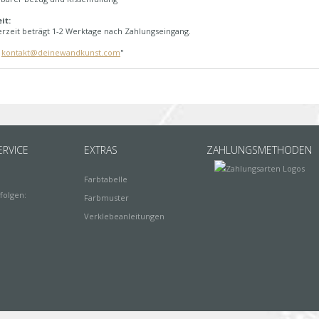
it:
erzeit beträgt 1-2 Werktage nach Zahlungseingang.
:
kontakt@deinewandkunst.com
"
RVICE
EXTRAS
ZAHLUNGSMETHODEN
Farbtabelle
folgen:
Farbmuster
Verklebeanleitungen