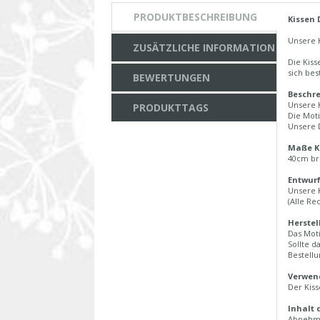
PRODUKTBESCHREIBUNG
Kissen 
Unsere 
ZUSÄTZLICHE INFORMATION
Die Kiss
sich bes
BEWERTUNGEN
Beschre
Unsere K
PRODUKTTAGS
Die Moti
Unsere D
Maße K
40cm br
Entwurf
Unsere 
(Alle Re
Herstel
Das Moti
Sollte d
Bestell
Verwend
Der Kiss
Inhalt 
Abnehmb