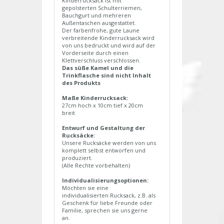
Kinderrucksack ist mit
gepolsterten Schulterriemen,
Bauchgurt und mehreren
Außentaschen ausgestattet.
Der farbenfrohe, gute Laune
verbreitende Kinderrucksack wird
von uns bedruckt und wird auf der
Vorderseite durch einen
Klettverschluss verschlossen.
Das süße Kamel und die
Trinkflasche sind nicht Inhalt
des Produkts
Maße Kinderrucksack:
27cm hoch x 10cm tief x 20cm
breit
Entwurf und Gestaltung der
Rucksäcke:
Unsere Rucksäcke werden von uns
komplett selbst entworfen und
produziert.
(Alle Rechte vorbehalten)
Individualisierungsoptionen:
Möchten sie eine
individualisierten Rucksack, z.B. als
Geschenk für liebe Freunde oder
Familie, sprechen sie uns gerne
an.