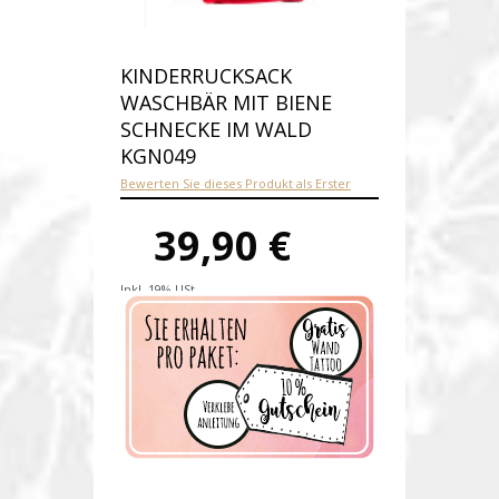
KINDERRUCKSACK
WASCHBÄR MIT BIENE
SCHNECKE IM WALD
KGN049
Bewerten Sie dieses Produkt als Erster
39,90 €
Inkl. 19% USt.
Versandkosten
Produktnummer:
kgn049-E
Verfügbarkeit:
Auf Lager
Lieferzeit: 1-2 Werktage