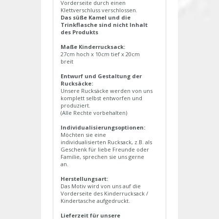
Vorderseite durch einen
Klettverschluss verschlossen.
Das süße Kamel und die
Trinkflasche sind nicht Inhalt
des Produkts
Maße Kinderrucksack:
27cm hoch x 10cm tief x 20cm
breit
Entwurf und Gestaltung der
Rucksäcke:
Unsere Rucksäcke werden von uns
komplett selbst entworfen und
produziert.
(Alle Rechte vorbehalten)
Individualisierungsoptionen:
Möchten sie eine
individualisierten Rucksack, z.B. als
Geschenk für liebe Freunde oder
Familie, sprechen sie uns gerne
an.
Herstellungsart:
Das Motiv wird von uns auf die
Vorderseite des Kinderrucksack /
Kindertasche aufgedruckt.
Lieferzeit für unsere