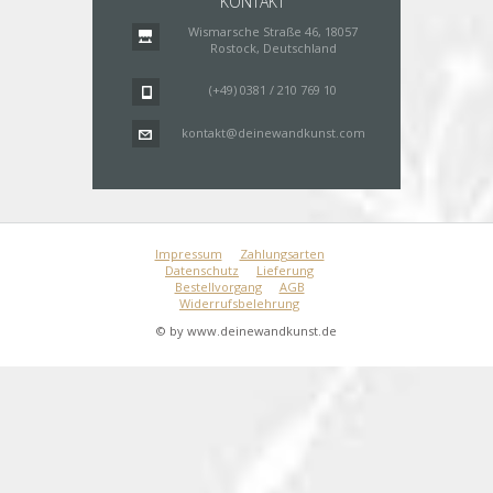
KONTAKT
Wismarsche Straße 46, 18057
Rostock, Deutschland
(+49) 0381 / 210 769 10
kontakt@deinewandkunst.com
Impressum
Zahlungsarten
Datenschutz
Lieferung
Bestellvorgang
AGB
Widerrufsbelehrung
© by www.deinewandkunst.de