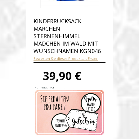
KINDERRUCKSACK
MÄRCHEN
STERNENHIMMEL
MÄDCHEN IM WALD MIT
WUNSCHNAMEN KGN046
Bewerten Sie dieses Produkt als Erster
39,90 €
Inkl. 19% USt.
Versandkosten
Produktnummer:
kgn046-E
Verfügbarkeit:
Auf Lager
Lieferzeit: 1-2 Werktage