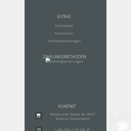
EXTRAS
Farbtabelle
Farbmuster
Verklebeanleitungen
ZAHLUNGSMETHODEN
KONTAKT
Wismarsche Straße 46, 18057
Rostock, Deutschland
(+49) 0381 / 210 769 10