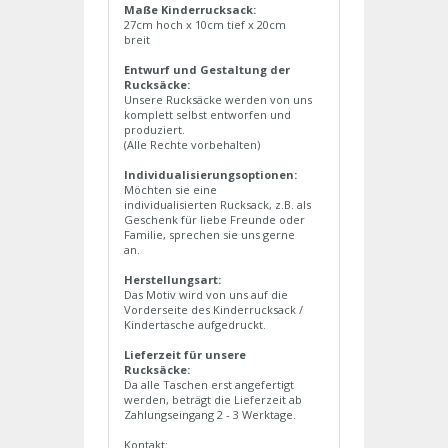
Maße Kinderrucksack:
27cm hoch x 10cm tief x 20cm
breit
Entwurf und Gestaltung der
Rucksäcke:
Unsere Rucksäcke werden von uns
komplett selbst entworfen und
produziert.
(Alle Rechte vorbehalten)
Individualisierungsoptionen:
Möchten sie eine
individualisierten Rucksack, z.B. als
Geschenk für liebe Freunde oder
Familie, sprechen sie uns gerne
an.
Herstellungsart:
Das Motiv wird von uns auf die
Vorderseite des Kinderrucksack /
Kindertasche aufgedruckt.
Lieferzeit für unsere
Rucksäcke:
Da alle Taschen erst angefertigt
werden, beträgt die Lieferzeit ab
Zahlungseingang 2 - 3 Werktage.
Kontakt: