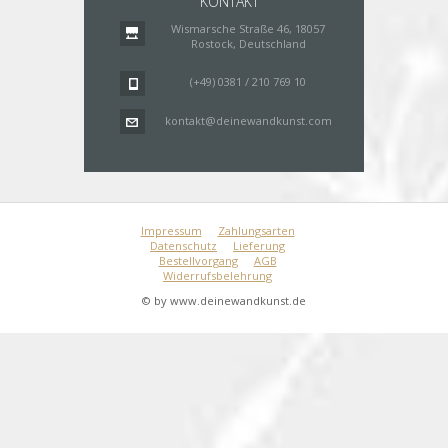
KONTAKT
Wismarsche Straße 46, 18057
Rostock, Deutschland
(+49) 0381 / 210 769 10
kontakt@deinewandkunst.com
Impressum
Zahlungsarten
Datenschutz
Lieferung
Bestellvorgang
AGB
Widerrufsbelehrung
© by www.deinewandkunst.de