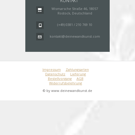
KONTAKT
Wismarsche Straße 46, 18057
Rostock, Deutschland
(+49) 0381 / 210 769 10
kontakt@deinewandkunst.com
Impressum
Zahlungsarten
Datenschutz
Lieferung
Bestellvorgang
AGB
Widerrufsbelehrung
© by www.deinewandkunst.de