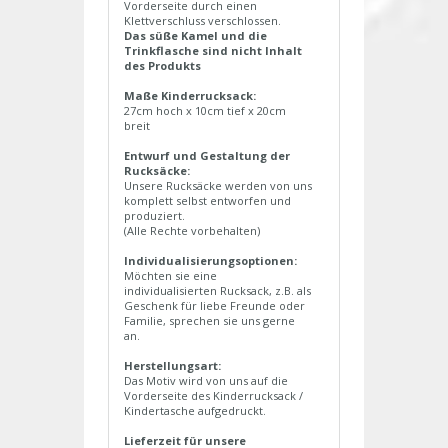
Vorderseite durch einen
Klettverschluss verschlossen.
Das süße Kamel und die
Trinkflasche sind nicht Inhalt
des Produkts
Maße Kinderrucksack:
27cm hoch x 10cm tief x 20cm
breit
Entwurf und Gestaltung der
Rucksäcke:
Unsere Rucksäcke werden von uns
komplett selbst entworfen und
produziert.
(Alle Rechte vorbehalten)
Individualisierungsoptionen:
Möchten sie eine
individualisierten Rucksack, z.B. als
Geschenk für liebe Freunde oder
Familie, sprechen sie uns gerne
an.
Herstellungsart:
Das Motiv wird von uns auf die
Vorderseite des Kinderrucksack /
Kindertasche aufgedruckt.
Lieferzeit für unsere