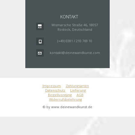
KONTAKT
Wismarsche Straße 46, 18057
Rostock, Deutschland
(+49) 0381 / 210 769 10
kontakt@deinewandkunst.com
Impressum
Zahlungsarten
Datenschutz
Lieferung
Bestellvorgang
AGB
Widerrufsbelehrung
© by www.deinewandkunst.de