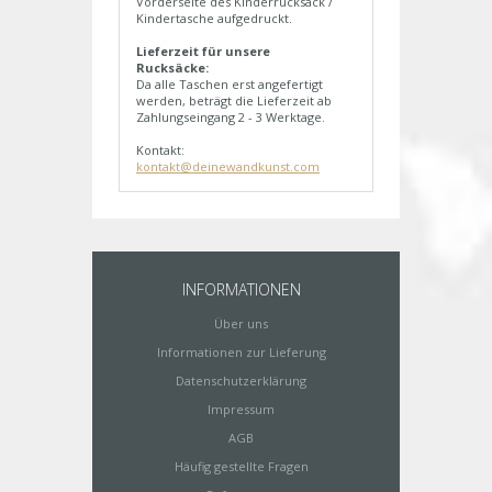
Vorderseite des Kinderrucksack /
Kindertasche aufgedruckt.
Lieferzeit für unsere
Rucksäcke:
Da alle Taschen erst angefertigt
werden, beträgt die Lieferzeit ab
Zahlungseingang 2 - 3 Werktage.
Kontakt:
kontakt@deinewandkunst.com
INFORMATIONEN
Über uns
Informationen zur Lieferung
Datenschutzerklärung
Impressum
AGB
Häufig gestellte Fragen