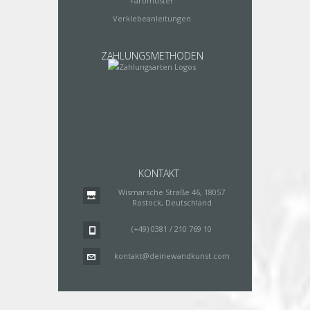
Farbmuster
Verklebeanleitungen
ZAHLUNGSMETHODEN
KONTAKT
Wismarsche Straße 46, 18057
Rostock, Deutschland
(+49) 0381 / 210 769 10
kontakt@deinewandkunst.com