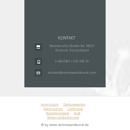
KONTAKT
Wismarsche Straße 46, 18057
Rostock, Deutschland
(+49) 0381 / 210 769 10
kontakt@deinewandkunst.com
Impressum
Zahlungsarten
Datenschutz
Lieferung
Bestellvorgang
AGB
Widerrufsbelehrung
© by www.deinewandkunst.de