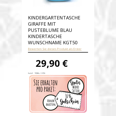
KINDERGARTENTASCHE
GIRAFFE MIT
PUSTEBLUME BLAU
KINDERTASCHE
WUNSCHNAME KGT50
Bewerten Sie dieses Produkt als Erster
29,90 €
Inkl. 19% USt.
Versandkosten
Produktnummer:
kgt50-E
Verfügbarkeit:
Auf Lager
Lieferzeit: 1-2 Werktage