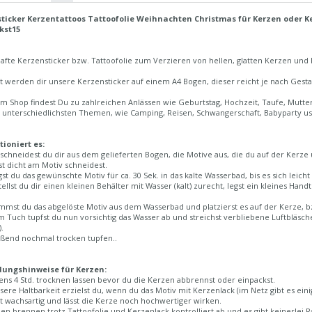
ticker Kerzentattoos Tattoofolie Weihnachten Christmas für Kerzen oder Ke
kst15
fte Kerzensticker bzw. Tattoofolie zum Verzieren von hellen, glatten Kerzen und
t werden dir unsere Kerzensticker auf einem A4 Bogen, dieser reicht je nach Gesta
im Shop findest Du zu zahlreichen Anlässen wie Geburtstag, Hochzeit, Taufe, Mutt
 unterschiedlichsten Themen, wie Camping, Reisen, Schwangerschaft, Babyparty usw
tioniert es:
 schneidest du dir aus dem gelieferten Bogen, die Motive aus, die du auf der Kerz
t dicht am Motiv schneidest.
gst du das gewünschte Motiv für ca. 30 Sek. in das kalte Wasserbad, bis es sich leic
tellst du dir einen kleinen Behälter mit Wasser (kalt) zurecht, legst ein kleines H
mmst du das abgelöste Motiv aus dem Wasserbad und platzierst es auf der Kerze, b
m Tuch tupfst du nun vorsichtig das Wasser ab und streichst verbliebene Luftbläsch
.
eßend nochmal trocken tupfen..
ungshinweise für Kerzen:
ns 4 Std. trocknen lassen bevor du die Kerzen abbrennst oder einpackst.
sere Haltbarkeit erzielst du, wenn du das Motiv mit Kerzenlack (im Netz gibt es eini
st wachsartig und lässt die Kerze noch hochwertiger wirken.
en brennen trotz Tattoofolie und Kerzenlack kontrolliert ab und es gibt keinerlei 