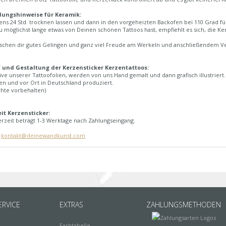
ungshinweise für Keramik:
ns 24 Std. trocknen lassen und dann in den vorgeheizten Backofen bei 110 Grad für c
 möglichst lange etwas von Deinen schönen Tattoos hast, empfiehlt es sich, die Ke
schen dir gutes Gelingen und ganz viel Freude am Werkeln und anschließendem Ve
 und Gestaltung der Kerzensticker Kerzentattoos:
ive unserer Tattoofolien, werden von uns Hand gemalt und dann grafisch illustriert
n und vor Ort in Deutschland produziert.
chte vorbehalten)
eit Kerzensticker:
erzeit beträgt 1-3 Werktage nach Zahlungseingang.
:
kontakt@deinewandkunst.com
RVICE
EXTRAS
ZAHLUNGSMETHODEN
Farbtabelle