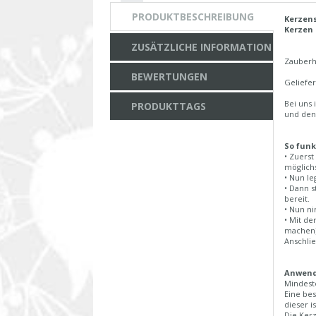
PRODUKTBESCHREIBUNG
Kerzens
Kerzen 
ZUSÄTZLICHE INFORMATION
Zauberha
BEWERTUNGEN
Geliefer
Bei uns 
PRODUKTTAGS
und den
So funk
• Zuerst
möglichs
• Nun le
• Dann s
bereit.
• Nun ni
• Mit de
machen)
Anschli
Anwend
Mindeste
Eine bes
dieser i
Die Kerz