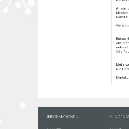
Anwend
Mindeste
Damit Du
Wir wün
Entwurf
Alle Mot
entworfe
(Alle Re
Lieferz
Die Lief
Kontakt
INFORMATIONEN
KUNDENSE
Über uns
Kontakt