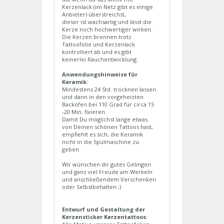
Kerzenlack (im Netz gibt es einige
Anbieter) überstreichst,
dieser ist wachsartig und lässt die
Kerze noch hochwertiger wirken.
Die Kerzen brennen trotz
Tattoofolie und Kerzenlack
kontrolliert ab und es gibt
keinerlei Rauchentwicklung.
Anwendungshinweise für
Keramik:
Mindestens 24 Std. trocknen lassen
und dann in den vorgeheizten
Backofen bei 110 Grad für circa 15
-20 Min. fixieren.
Damit Du möglichst lange etwas
von Deinen schönen Tattoos hast,
empfiehlt es sich, die Keramik
nicht in die Spülmaschine zu
geben.
Wir wünschen dir gutes Gelingen
und ganz viel Freude am Werkeln
und anschließendem Verschenken
oder Selbstbehalten ;)
Entwurf und Gestaltung der
Kerzensticker Kerzentattoos: