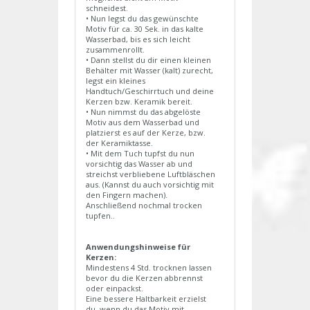
schneidest.
• Nun legst du das gewünschte
Motiv für ca. 30 Sek. in das kalte
Wasserbad, bis es sich leicht
zusammenrollt.
• Dann stellst du dir einen kleinen
Behälter mit Wasser (kalt) zurecht,
legst ein kleines
Handtuch/Geschirrtuch und deine
Kerzen bzw. Keramik bereit.
• Nun nimmst du das abgelöste
Motiv aus dem Wasserbad und
platzierst es auf der Kerze, bzw.
der Keramiktasse.
• Mit dem Tuch tupfst du nun
vorsichtig das Wasser ab und
streichst verbliebene Luftbläschen
aus. (Kannst du auch vorsichtig mit
den Fingern machen).
Anschließend nochmal trocken
tupfen..
Anwendungshinweise für
Kerzen:
Mindestens 4 Std. trocknen lassen
bevor du die Kerzen abbrennst
oder einpackst.
Eine bessere Haltbarkeit erzielst
du, wenn du das Motiv mit