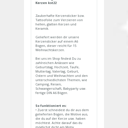
Kerzen kst22
Zauberhafte Kerzensticker bzw.
Tattoofolie zum Verzieren von
hellen, glatten Kerzen und
Keramik.
Geliefert werden dir unsere
Kerzensticker auf einem A6
Bogen, dieser reicht für 15
Weihnachtskerzen.
Bei uns im Shop findest Du zu
zahlreichen Anlässen wie
Geburtstag, Hochzeit, Taufe,
Muttertag, Vatertag, Geburt,
Ostern und Weihnachten und den
unterschiedlichsten Themen, wie
Camping, Reisen,
Schwangerschaft, Babyparty usw.
fertige DIN A6 Bögen.
So funktioniert es:
• Zuerst schneidest du dir aus dem
gelieferten Bogen, die Motive aus,
die du auf der Kerze usw. haben
möchtest. Achte darauf das du
möglichst dicht am Motiv