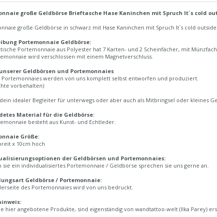
nnaie große Geldbörse Brieftasche Hase Kaninchen mit Spruch It´s cold ou
nnaie große Geldbörse in schwarz mit Hase Kaninchen mit Spruch It´s cold outsid
eibung Portemonnaie Geldbörse:
tische Portemonnaie aus Polyester hat 7 Karten- und 2 Scheinfächer, mit Münzfac
temonnaie wird verschlossen mit einem Magnetverschluss.
 unserer Geldbörsen und Portemonnaies
e Portemonnaies werden von uns komplett selbst entworfen und produziert.
chte vorbehalten)
 dein idealer Begleiter für unterwegs oder aber auch als Mitbringsel oder kleines 
etes Material für die Geldbörse:
temonnaie besteht aus Kunst- und Echtleder.
onnaie Größe:
breit x 10cm hoch
ualisierungsoptionen der Geldbörsen und Portemonnaies:
sie ein individualisiertes Portemonnaie / Geldbörse sprechen sie uns gerne an.
lungsart Geldbörse / Portemonnaie:
derseite des Portemonnaies wird von uns bedruckt.
inweis:
e hier angebotene Produkte, sind eigenständig von wandtattoo-welt (Ilka Parey) ers