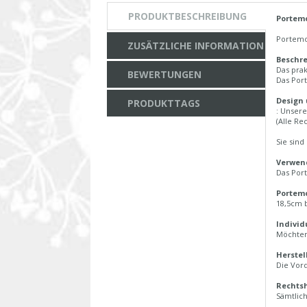
PRODUKTBESCHREIBUNG
Portemo
Portemo
ZUSÄTZLICHE INFORMATION
Beschr
Das prak
BEWERTUNGEN
Das Por
Design
PRODUKTTAGS
: Unser
(Alle Re
Sie sind
Verwend
Das Por
Portem
18,5cm 
Individ
Möchten 
Herstel
Die Vor
Rechtsh
Sämtlich