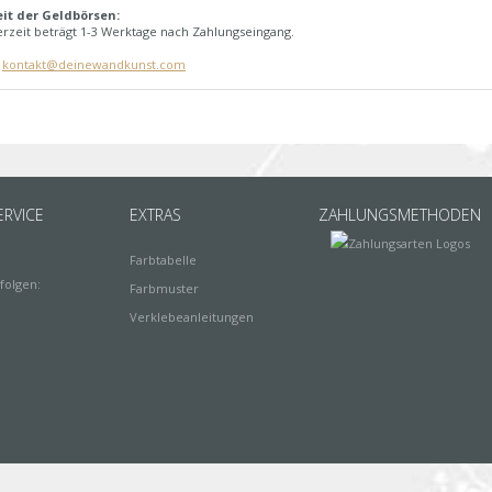
eit der Geldbörsen:
erzeit beträgt 1-3 Werktage nach Zahlungseingang.
:
kontakt@deinewandkunst.com
RVICE
EXTRAS
ZAHLUNGSMETHODEN
Farbtabelle
folgen:
Farbmuster
Verklebeanleitungen