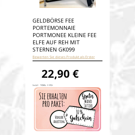
GELDBÖRSE FEE
PORTEMONNAIE
PORTMONEE KLEINE FEE
ELFE AUF REH MIT
STERNEN GK099
Bewerten Sie dieses Produkt als Erster
22,90 €
Inkl. 19% USt.
Versandkosten
Produktnummer:
gk099-D
Verfügbarkeit:
Auf Lager
Lieferzeit: 1-2 Werktage