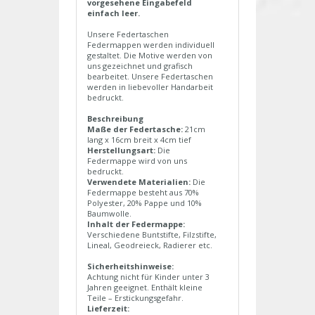
vorgesehene Eingabefeld
einfach leer.
Unsere Federtaschen
Federmappen werden individuell
gestaltet. Die Motive werden von
uns gezeichnet und grafisch
bearbeitet. Unsere Federtaschen
werden in liebevoller Handarbeit
bedruckt.
Beschreibung
Maße der Federtasche:
21cm
lang x 16cm breit x 4cm tief
Herstellungsart:
Die
Federmappe wird von uns
bedruckt.
Verwendete Materialien:
Die
Federmappe besteht aus 70%
Polyester, 20% Pappe und 10%
Baumwolle.
Inhalt der Federmappe:
Verschiedene Buntstifte, Filzstifte,
Lineal, Geodreieck, Radierer etc.
Sicherheitshinweise:
Achtung nicht für Kinder unter 3
Jahren geeignet. Enthält kleine
Teile – Erstickungsgefahr.
Lieferzeit: