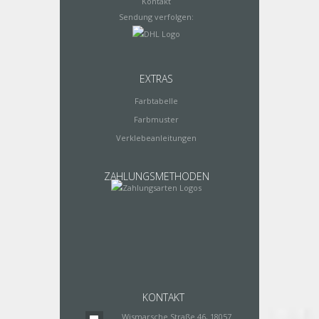
Kontakt
Sendung verfolgen:
EXTRAS
Farbtabelle
Farbmuster
Verklebeanleitungen
ZAHLUNGSMETHODEN
KONTAKT
Wismarsche Straße 46, 18057