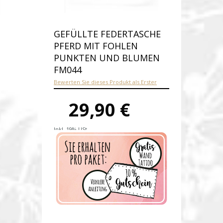
GEFÜLLTE FEDERTASCHE
PFERD MIT FOHLEN
PUNKTEN UND BLUMEN
FM044
Bewerten Sie dieses Produkt als Erster
29,90 €
Inkl. 19% USt.
Versandkosten
Produktnummer:
fm044-E
Verfügbarkeit:
Auf Lager
Lieferzeit: 1-2 Werktage