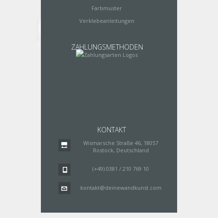
Farbmuster
Verklebeanleitungen
ZAHLUNGSMETHODEN
KONTAKT
Wismarsche Straße 46, 18057
Rostock, Deutschland
(+49) 0381 / 210 769 10
kontakt@deinewandkunst.com