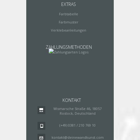
EXTRAS
Farbtabelle
Farbmuster
Verklebeanleitungen
ZAHLUNGSMETHODEN
KONTAKT
Wismarsche Straße 46, 18057
Rostock, Deutschland
(+49) 0381 / 210 769 10
kontakt@deinewandkunst.com