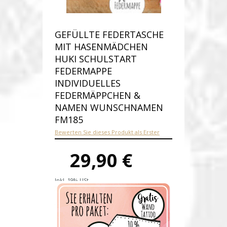
GEFÜLLTE FEDERTASCHE
MIT HASENMÄDCHEN
HUKI SCHULSTART
FEDERMAPPE
INDIVIDUELLES
FEDERMÄPPCHEN &
NAMEN WUNSCHNAMEN
FM185
Bewerten Sie dieses Produkt als Erster
29,90 €
Inkl. 19% USt.
Versandkosten
Produktnummer:
fm185-E
Verfügbarkeit:
Auf Lager
Lieferzeit: 1-2 Werktage