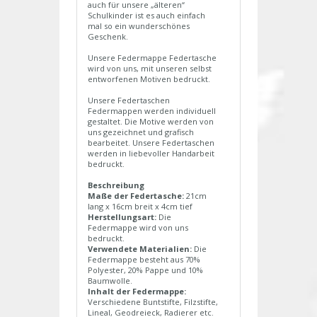
auch für unsere „älteren“
Schulkinder ist es auch einfach
mal so ein wunderschönes
Geschenk.
Unsere Federmappe Federtasche
wird von uns, mit unseren selbst
entworfenen Motiven bedruckt.
Unsere Federtaschen
Federmappen werden individuell
gestaltet. Die Motive werden von
uns gezeichnet und grafisch
bearbeitet. Unsere Federtaschen
werden in liebevoller Handarbeit
bedruckt.
Beschreibung
Maße der Federtasche:
21cm
lang x 16cm breit x 4cm tief
Herstellungsart:
Die
Federmappe wird von uns
bedruckt.
Verwendete Materialien:
Die
Federmappe besteht aus 70%
Polyester, 20% Pappe und 10%
Baumwolle.
Inhalt der Federmappe:
Verschiedene Buntstifte, Filzstifte,
Lineal, Geodreieck, Radierer etc.