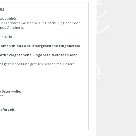
053
hulzubehör.
dualisierbares Geschenk zur Einschulung oder den
hönes Geschenk.
edruckt.
Namen in das dafür vorgesehene Eingabefeld
für vorgesehene Eingabefeld einfach leer.
s gezeichnet und grafisch bearbeitet. Unsere
% Baumwolle.
tc.
ieferzeit: