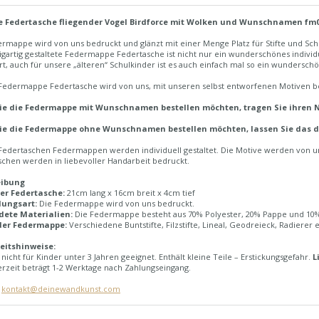
e Federtasche fliegender Vogel Birdforce mit Wolken und Wunschnamen fm
rmappe wird von uns bedruckt und glänzt mit einer Menge Platz für Stifte und Sc
igartig gestaltete Federmappe Federtasche ist nicht nur ein wunderschönes indivi
rt, auch für unsere „älteren“ Schulkinder ist es auch einfach mal so ein wundersc
Federmappe Federtasche wird von uns, mit unseren selbst entworfenen Motiven b
e die Federmappe mit Wunschnamen bestellen möchten, tragen Sie ihren 
e die Federmappe ohne Wunschnamen bestellen möchten, lassen Sie das da
Federtaschen Federmappen werden individuell gestaltet. Die Motive werden von un
schen werden in liebevoller Handarbeit bedruckt.
eibung
er Federtasche:
21cm lang x 16cm breit x 4cm tief
lungsart:
Die Federmappe wird von uns bedruckt.
ete Materialien:
Die Federmappe besteht aus 70% Polyester, 20% Pappe und 10
der Federmappe:
Verschiedene Buntstifte, Filzstifte, Lineal, Geodreieck, Radierer e
eitshinweise:
nicht für Kinder unter 3 Jahren geeignet. Enthält kleine Teile – Erstickungsgefahr.
L
erzeit beträgt 1-2 Werktage nach Zahlungseingang.
:
kontakt@deinewandkunst.com