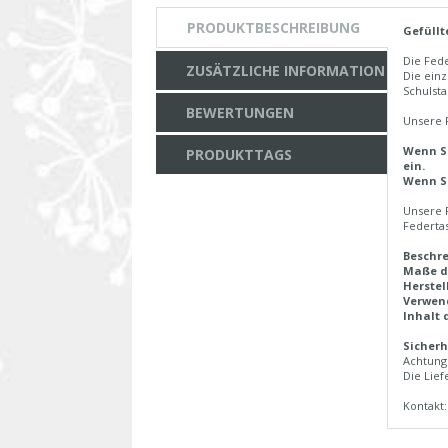
PRODUKTBESCHREIBUNG
Gefüllt
Die Fede
ZUSÄTZLICHE INFORMATION
Die einz
Schulsta
BEWERTUNGEN
Unsere 
Wenn Si
PRODUKTTAGS
ein.
Wenn Si
Unsere 
Federta
Beschr
Maße d
Herstel
Verwend
Inhalt 
Sicherh
Achtung 
Die Lief
Kontakt