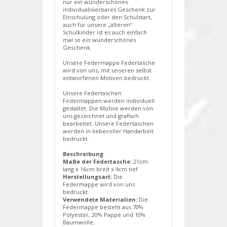
nur ein wunderschönes
individualisierbares Geschenk zur
Einschulung oder den Schulstart,
auch für unsere „älteren“
Schulkinder ist es auch einfach
mal so ein wunderschönes
Geschenk.
Unsere Federmappe Federtasche
wird von uns, mit unseren selbst
entworfenen Motiven bedruckt.
Unsere Federtaschen
Federmappen werden individuell
gestaltet. Die Motive werden von
uns gezeichnet und grafisch
bearbeitet. Unsere Federtaschen
werden in liebevoller Handarbeit
bedruckt.
Beschreibung
Maße der Federtasche:
21cm
lang x 16cm breit x 4cm tief
Herstellungsart:
Die
Federmappe wird von uns
bedruckt.
Verwendete Materialien:
Die
Federmappe besteht aus 70%
Polyester, 20% Pappe und 10%
Baumwolle.