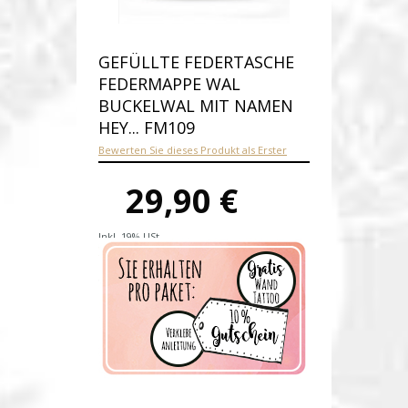
GEFÜLLTE FEDERTASCHE
FEDERMAPPE WAL
BUCKELWAL MIT NAMEN
HEY... FM109
Bewerten Sie dieses Produkt als Erster
29,90 €
Inkl. 19% USt.
Versandkosten
Produktnummer:
fm109-E
Verfügbarkeit:
Auf Lager
Lieferzeit: 1-2 Werktage