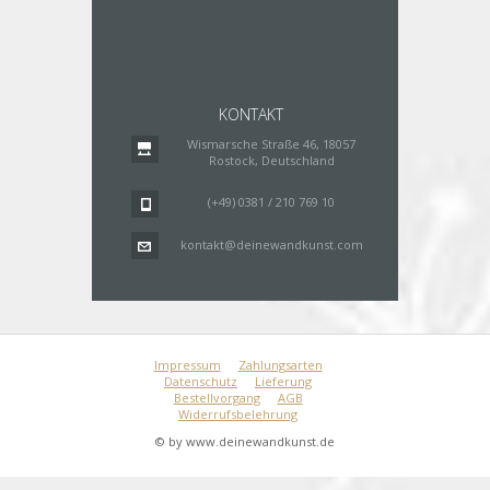
KONTAKT
Wismarsche Straße 46, 18057
Rostock, Deutschland
(+49) 0381 / 210 769 10
kontakt@deinewandkunst.com
Impressum
Zahlungsarten
Datenschutz
Lieferung
Bestellvorgang
AGB
Widerrufsbelehrung
© by www.deinewandkunst.de