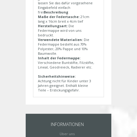
lassen Sie das dafür vorgesehene
Eingabefeld einfach
frei
Beschreibung
Maße der Federtasche:
21cm
lang x 16cm breit x 4cm tief
Herstellungsart:
Die
Federmappe wird von uns
bedruckt.
Verwendete Materialien:
Die
Federmappe besteht aus 70%
Polyester, 20% Pappe und 10%
Baumwolle.
Inhalt der Federmappe:
Verschiedene Buntstifte, Filzstifte,
Lineal, Geodreieck, Radierer etc.
Sicherheitshinweise:
Achtung nicht für Kinder unter 3
Jahren geeignet. Enthält kleine
Teile – Erstickungsgefahr.
INFORMATIONEN
Über uns