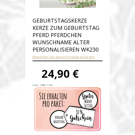
GEBURTSTAGSKERZE
KERZE ZUM GEBURTSTAG
PFERD PFERDCHEN
WUNSCHNAME ALTER
PERSONALISIEREN WK230
Bewerten Sie dieses Produkt als Erster
24,90 €
Inkl. 19% USt.
Versandkosten
Produktnummer:
wk230-E
Verfügbarkeit:
Auf Lager
Lieferzeit: 1-2 Werktage