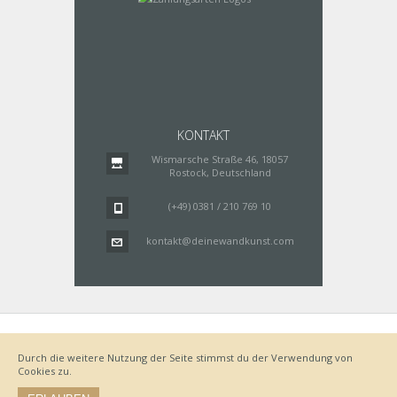
KONTAKT
Wismarsche Straße 46, 18057
Rostock, Deutschland
(+49) 0381 / 210 769 10
kontakt@deinewandkunst.com
Impressum
Zahlungsarten
Datenschutz
Lieferung
Durch die weitere Nutzung der Seite stimmst du der Verwendung von
Bestellvorgang
AGB
Cookies zu.
Widerrufsbelehrung