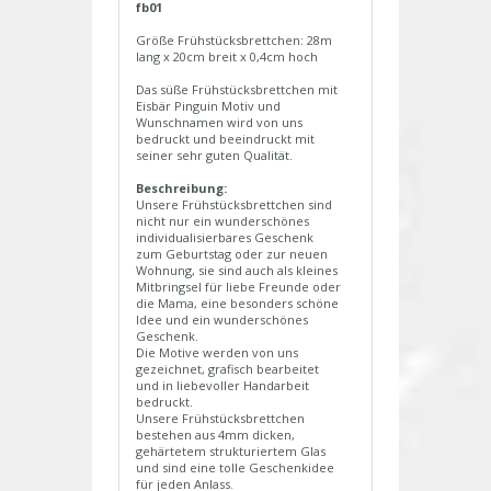
fb01
Größe Frühstücksbrettchen: 28m
lang x 20cm breit x 0,4cm hoch
Das süße Frühstücksbrettchen mit
Eisbär Pinguin Motiv und
Wunschnamen wird von uns
bedruckt und beeindruckt mit
seiner sehr guten Qualität.
Beschreibung:
Unsere Frühstücksbrettchen sind
nicht nur ein wunderschönes
individualisierbares Geschenk
zum Geburtstag oder zur neuen
Wohnung, sie sind auch als kleines
Mitbringsel für liebe Freunde oder
die Mama, eine besonders schöne
Idee und ein wunderschönes
Geschenk.
Die Motive werden von uns
gezeichnet, grafisch bearbeitet
und in liebevoller Handarbeit
bedruckt.
Unsere Frühstücksbrettchen
bestehen aus 4mm dicken,
gehärtetem strukturiertem Glas
und sind eine tolle Geschenkidee
für jeden Anlass.