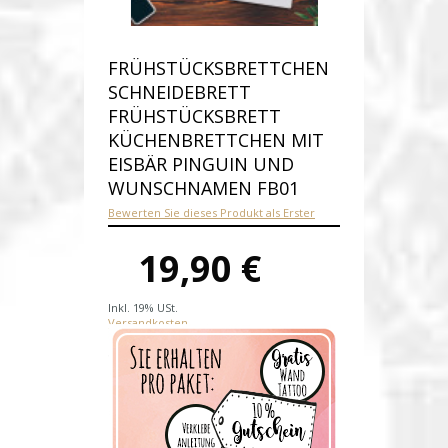
FRÜHSTÜCKSBRETTCHEN
SCHNEIDEBRETT
FRÜHSTÜCKSBRETT
KÜCHENBRETTCHEN MIT
EISBÄR PINGUIN UND
WUNSCHNAMEN FB01
Bewerten Sie dieses Produkt als Erster
19,90 €
Inkl. 19% USt.
Versandkosten
Produktnummer:
fb01-E
Verfügbarkeit:
Auf Lager
Lieferzeit: 1-2 Werktage nach
Zahlungseingang