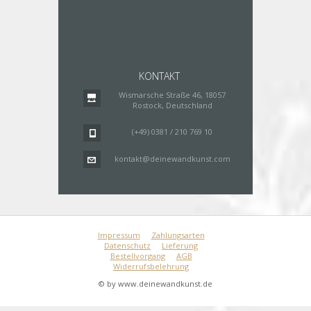
KONTAKT
Wismarsche Straße 46, 18057
Rostock, Deutschland
(+49) 0381 / 210 769 10
kontakt@deinewandkunst.com
Impressum
Zahlungsarten
Datenschutz
Lieferung
Bestellvorgang
AGB
Widerrufsbelehrung
© by www.deinewandkunst.de