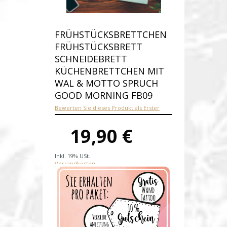
FRÜHSTÜCKSBRETTCHEN
FRÜHSTÜCKSBRETT
SCHNEIDEBRETT
KÜCHENBRETTCHEN MIT
WAL & MOTTO SPRUCH
GOOD MORNING FB09
Bewerten Sie dieses Produkt als Erster
19,90 €
Inkl. 19% USt.
Versandkosten
Produktnummer:
fb09-E
Verfügbarkeit:
Auf Lager
Lieferzeit: 1-2 Werktage nach
Zahlungseingang