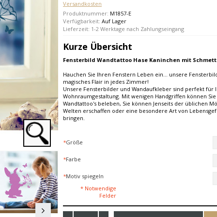
Versandkosten
Produktnummer:
M1857-E
Verfügbarkeit:
Auf Lager
Lieferzeit: 1-2 Werktage nach Zahlungseingang
Kurze Übersicht
Fensterbild Wandtattoo Hase Kaninchen mit Schmett
Hauchen Sie Ihren Fenstern Leben ein... unsere Fensterbi
magisches Flair in jedes Zimmer!
Unsere Fensterbilder und Wandaufkleber sind perfekt für 
Wohnraumgestaltung. Mit wenigen Handgriffen können Si
Wandtattoo's beleben, Sie können Jenseits der üblichen Mö
Welten erschaffen oder eine besondere Art von Lebensge
bringen.
*
Größe
*
Farbe
*
Motiv spiegeln
* Notwendige
Felder