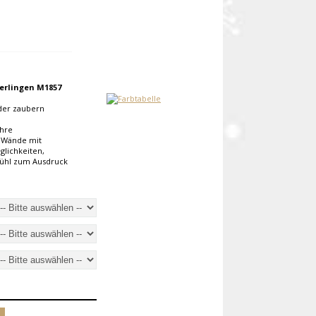
erlingen M1857
lder zaubern
Ihre
e Wände mit
glichkeiten,
fühl zum Ausdruck