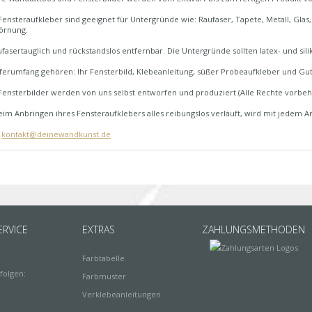
ensteraufkleber sind geeignet für Untergründe wie: Raufaser, Tapete, Metall, Glas, 
Körnung.
fasertauglich und rückstandslos entfernbar. Die Untergründe sollten latex- und silik
erumfang gehören: Ihr Fensterbild, Klebeanleitung, süßer Probeaufkleber und Gut
ensterbilder werden von uns selbst entworfen und produziert.(Alle Rechte vorbeh
im Anbringen ihres Fensteraufklebers alles reibungslos verläuft, wird mit jedem Ar
:
kontakt@deinewandkunst.de
RVICE
EXTRAS
ZAHLUNGSMETHODEN
Farbtabelle
folgen:
Farbmuster
Verklebeanleitungen