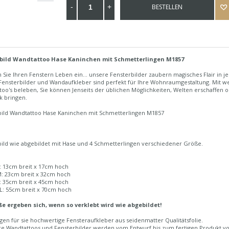
BESTELLEN
bild Wandtattoo Hase Kaninchen mit Schmetterlingen M1857
Sie Ihren Fenstern Leben ein... unsere Fensterbilder zaubern magisches Flair in 
Fensterbilder und Wandaufkleber sind perfekt für Ihre Wohnraumgestaltung. Mit w
too's beleben, Sie können Jenseits der üblichen Möglichkeiten, Welten erschaffen
k bringen.
bild Wandtattoo Hase Kaninchen mit Schmetterlingen M1857
bild wie abgebildet mit Hase und 4 Schmetterlingen verschiedener Größe.
: 13cm breit x 17cm hoch
: 23cm breit x 32cm hoch
: 35cm breit x 45cm hoch
L: 55cm breit x 70cm hoch
e ergeben sich, wenn so verklebt wird wie abgebildet!
igen für sie hochwertige Fensteraufkleber aus seidenmatter Qualitätsfolie.
re Wandtattoos und Fensterbilder werden vom Entwurf bis zum fertigen Produkt von 