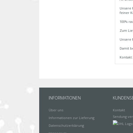
Unsere F
feiner 
100% rau
Zum Lief
Unsere F
Damit be
Kontakt
INFORMATIONEN
KUNDENSE
Über uns
Kontakt
Sendung ver
Informationen zur Lieferung
Datenschutzerklärung