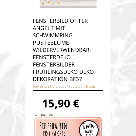
FENSTERBILD OTTER
ANGELT MIT
SCHWIMMRING
PUSTEBLUME -
WIEDERVERWENDBAR-
FENSTERDEKO
FENSTERBILDER
FRÜHLINGSDEKO DEKO
DEKORATION BF37
Bewerten Sie dieses Produkt als Erster
15,90 €
Inkl. 19% USt.
Versandkosten
Produktnummer:
bf37-D
Verfügbarkeit:
Auf Lager
Lieferzeit: 1-2 Werktage