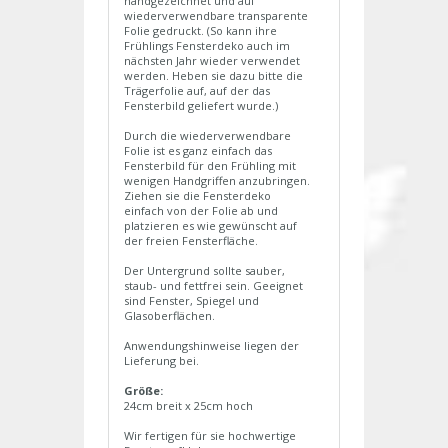
handgezeichnet und auf
wiederverwendbare transparente
Folie gedruckt. (So kann ihre
Frühlings Fensterdeko auch im
nächsten Jahr wieder verwendet
werden. Heben sie dazu bitte die
Trägerfolie auf, auf der das
Fensterbild geliefert wurde.)
Durch die wiederverwendbare
Folie ist es ganz einfach das
Fensterbild für den Frühling mit
wenigen Handgriffen anzubringen.
Ziehen sie die Fensterdeko
einfach von der Folie ab und
platzieren es wie gewünscht auf
der freien Fensterfläche.
Der Untergrund sollte sauber,
staub- und fettfrei sein. Geeignet
sind Fenster, Spiegel und
Glasoberflächen.
Anwendungshinweise liegen der
Lieferung bei.
Größe:
24cm breit x 25cm hoch
Wir fertigen für sie hochwertige