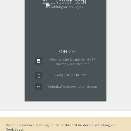
ZAHLUNGSMETHODEN
KONTAKT
Wismarsche Straße 46, 18057
Rostock, Deutschland
(+49) 0381 / 210 769 10
kontakt@deinewandkunst.com
Impressum
Zahlungsarten
Datenschutz
Lieferung
Durch die weitere Nutzung der Seite stimmst du der Verwendung von
Bestellvorgang
AGB
Cookies zu.