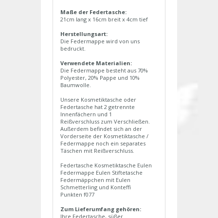
Maße der Federtasche:
21cm lang x 16cm breit x 4cm tief
Herstellungsart:
Die Federmappe wird von uns
bedruckt.
Verwendete Materialien:
Die Federmappe besteht aus 70%
Polyester, 20% Pappe und 10%
Baumwolle.
Unsere Kosmetiktasche oder
Federtasche hat 2 getrennte
Innenfächern und 1
Reißverschluss zum Verschließen.
Außerdem befindet sich an der
Vorderseite der Kosmetiktasche /
Federmappe noch ein separates
Täschen mit Reißverschluss.
Federtasche Kosmetiktasche Eulen
Federmappe Eulen Stiftetasche
Federmäppchen mit Eulen
Schmetterling und Konteffi
Punkten f077
Zum Lieferumfang gehören:
Ihre Federtasche, süßer